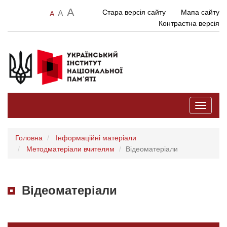
A
Стара версія сайту
Мапа сайту
A
A
Контрастна версія
Toggle
navigati
Головна
Інформаційні матеріали
Методматеріали вчителям
Відеоматеріали
Відеоматеріали