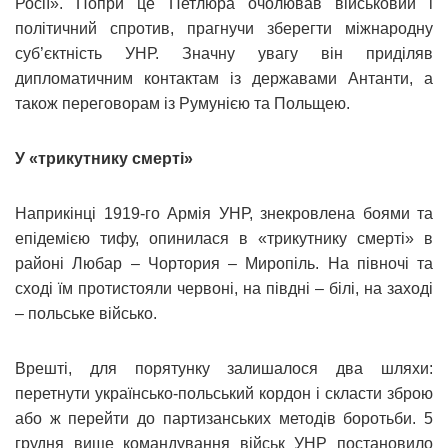
Росії». Попри це Петлюра очолював військовий і
політичний спротив, прагнучи зберегти міжнародну
суб’єктність УНР. Значну увагу він приділяв
дипломатичним контактам із державами Антанти, а
також переговорам із Румунією та Польщею.
У «трикутнику смерті»
Наприкінці 1919-го Армія УНР, знекровлена боями та
епідемією тифу, опинилася в «трикутнику смерті» в
районі Любар – Чортория – Миропіль. На півночі та
сході їм протистояли червоні, на півдні – білі, на заході
– польське військо.
Врешті, для порятунку залишалося два шляхи:
перетнути українсько-польський кордон і скласти зброю
або ж перейти до партизанських методів боротьби. 5
грудня вище командування військ УНР постановило