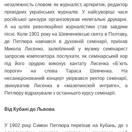
незалежність словом: як журналіст, арткритик, редактор
провідних українських журналів. У найсуворіші часи
російської цензури організовував нелегальні друкарні.
А на шлях революційної журналістики став завдяки
пісні. Коли 1901 року на Шевченківські свята в Полтаву,
де Петлюра навчався в духовній семінарії, приїхав
Микола Лисенко, залюблений у музику семінарист
запросив композитора послухати, як семінарський хор
під його орудою виконує кантату Лисенка «Б’ють
пороги» на слова Тараса Шевченка. На
несанкціонований концерт увірвався ректор семінарії,
звинуватив Лисенка в «мазепинской интриге», а
Петлюру відрахували з останнього курсу семінарії.
Від Кубані до Львова
У 1902 році Симон Петлюра переїхав на Кубань, де з