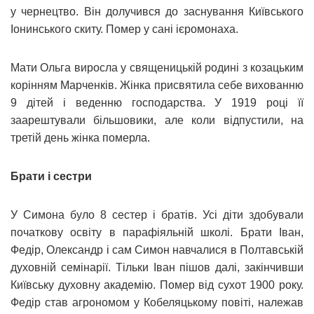
у чернецтво. Він долучився до заснування Київського
Іонинського скиту. Помер у сані ієромонаха.
Мати Ольга виросла у священицькій родині з козацьким
корінням Марченків. Жінка присвятила себе вихованню
9 дітей і веденню господарства. У 1919 році її
заарештували більшовики, але коли відпустили, на
третій день жінка померла.
Брати і сестри
У Симона було 8 сестер і братів. Усі діти здобували
початкову освіту в парафіяльній школі. Брати Іван,
Федір, Олександр і сам Симон навчалися в Полтавській
духовній семінарії. Тільки Іван пішов далі, закінчивши
Київську духовну академію. Помер від сухот 1900 року.
Федір став агрономом у Кобеляцькому повіті, належав