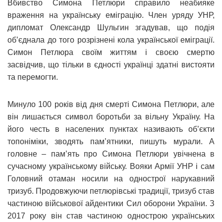
Вбивство Симона Петлюри справило неабияке
враження на українську еміграцію. Член уряду УНР,
дипломат Олександр Шульгин згадував, що подія
об’єднала до того розрізнені кола української еміграції.
Симон Петлюра своїм життям і своєю смертю
засвідчив, що тільки в єдності українці здатні вистояти
та перемогти.
Минуло 100 років від дня смерті Симона Петлюри, але
він лишається символ боротьби за вільну Україну. На
його честь в населених пунктах називають об’єкти
топоніміки, зводять пам’ятники, пишуть мурали. А
головне – пам’ять про Симона Петлюри увічнена в
сучасному українському війську. Вояки Армії УНР і сам
Головний отаман носили на однострої нарукавний
тризуб. Продовжуючи петлюрівські традиції, тризуб став
частиною військової айдентики Сил оборони України. З
2017 року він став частиною однострою українських