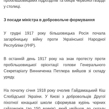
пробільшовицьких підрозділів та бійців червоної гвардії
у столиці.
З посади міністра в добровольче формування
У грудні 1917 року більшовицька Росія почала
загарбницьку війну проти Української Народної
Республіки (УНР).
В останній день 1917 року на знак протесту проти
пробільшовицької орієнтації голови Генерального
Секретаріату Винниченка Петлюра вийшов зі складу
уряду.
На початку січня 1918 року очолив Гайдамацький Кіш
Слобідської України. У Києві з добровольців Другої
піхотної юнацької школи сформував курінь чорних
гайдамаків (до 150 вояків), який увійшов до складу