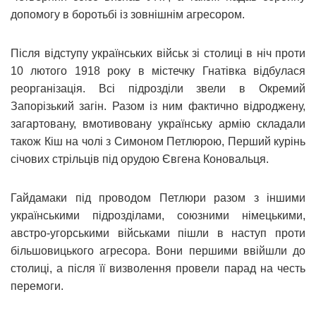
допомогу в боротьбі із зовнішнім агресором.
Після відступу українських військ зі столиці в ніч проти
10 лютого 1918 року в містечку Гнатівка відбулася
реорганізація. Всі підрозділи звели в Окремий
Запорізький загін. Разом із ним фактично відроджену,
загартовану, вмотивовану українську армію складали
також Кіш на чолі з Симоном Петлюрою, Перший курінь
січових стрільців під орудою Євгена Коновальця.
Гайдамаки під проводом Петлюри разом з іншими
українськими підрозділами, союзними німецькими,
австро-угорськими військами пішли в наступ проти
більшовицького агресора. Вони першими ввійшли до
столиці, а після її визволення провели парад на честь
перемоги.