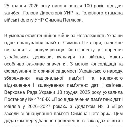
25 травня 2026 року виповнюється 100 років від дня
загибелі Голови Директорії УНР та Головного отамана
військ і флоту УНР Симона Петлюри.
В умовах екзистенційної Війни за Незалежність України
гідне вшанування пам’яті Симона Петлюри, належне
визнання та популяризація його внеску у творення
українських держави, культури та війська, мають
особливо важливе значення. З метою консолідації та
формування історичної свідомості Українського народу,
збереження національної пам’яті та належного
відзначення і вшанування пам’ятних дат і ювілеїв,
Верховна Рада України 18 грудня 2025 року ухвалила
Постанову № 4748-IX «Про відзначення пам’ятних дат і
ювілеїв у 2026–2027 роках» з Додатком № 3 «Про
заходи зі вшанування пам’яті Симона Петлюри». Цим
додатком передбачено проведення в закладах освіти і