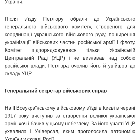
України.
Після з’їзду Петлюру обрали до Українського
генерального військового комітету, створеного для
координації українського військового руху, поширення
українізації військових частин російської армії і флоту.
Комітет підпорядковувався тільки Українській
Центральній Раді (УЦР) і не визнавав над собою
російської влади. Петлюра очолив його й увійшов до
складу УЦР.
Генеральний секретар військових справ
На ІІ Всеукраїнському військовому з’їзді в Києві в червні
1917 року виступив за створення великої української
армії, хоч і бачив у цьому небезпеку. За його участі УЦР
ухвалила І Універсал, яким проголосила автономію
України у складі Росії.