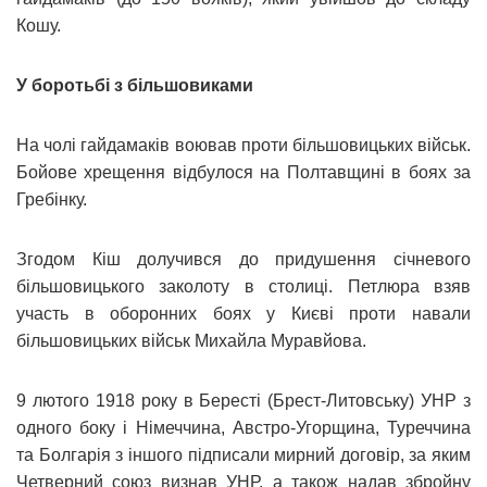
Кошу.
У боротьбі з більшовиками
На чолі гайдамаків воював проти більшовицьких військ.
Бойове хрещення відбулося на Полтавщині в боях за
Гребінку.
Згодом Кіш долучився до придушення січневого
більшовицького заколоту в столиці. Петлюра взяв
участь в оборонних боях у Києві проти навали
більшовицьких військ Михайла Муравйова.
9 лютого 1918 року в Бересті (Брест-Литовську) УНР з
одного боку і Німеччина, Австро-Угорщина, Туреччина
та Болгарія з іншого підписали мирний договір, за яким
Четверний союз визнав УНР, а також надав збройну