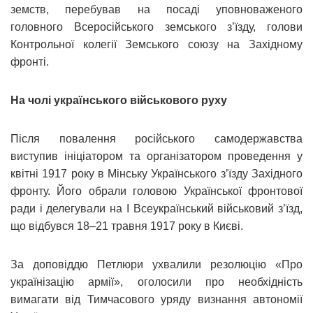
земств, перебував на посаді уповноваженого
головного Всеросійського земського з’їзду, голови
Контрольної колегії Земського союзу на Західному
фронті.
На чолі українського військового руху
Після повалення російського самодержавства
виступив ініціатором та організатором проведення у
квітні 1917 року в Мінську Українського з’їзду Західного
фронту. Його обрали головою Української фронтової
ради і делегували на І Всеукраїнський військовий з’їзд,
що відбувся 18‒21 травня 1917 року в Києві.
За доповіддю Петлюри ухвалили резолюцію «Про
українізацію армії», оголосили про необхідність
вимагати від Тимчасового уряду визнання автономії