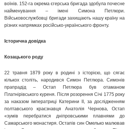
воїнів. 152-га окрема єгерська бригада здобула почесне
найменування – імені Симона Петлюри.
Військовослужбовці бригади захищають нашу країну на
різних напрямках російсько-українського фронту.
Історична довідка
Козацького роду
22 травня 1879 року в родині з історією, що сягає
кількох століть, народився Симон Петлюра. Симонів
прапрадід – Остап Петлюра був отаманом
Платнірівського куреня. Після розорення Січі 1775 року
за наказом імператриці Катерини ІІ, за дослідженням
полтавського краєзнавця Анатолія Чернова, Остап
«зумів перебратися дніпровськими плавнями до
Самарського монастиря. Остапів син Омелько малював