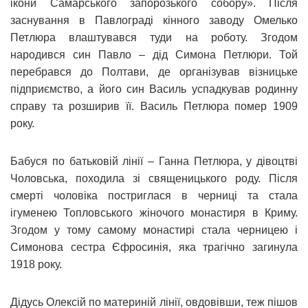
ікони Самарського запорозького собору». Після
заснування в Павлограді кінного заводу Омелько
Петлюра влаштувався туди на роботу. Згодом
народився син Павло – дід Симона Петлюри. Той
перебрався до Полтави, де організував візницьке
підприємство, а його син Василь успадкував родинну
справу та розширив її. Василь Петлюра помер 1909
року.
Бабуся по батьковій лінії – Ганна Петлюра, у дівоцтві
Чоловська, походила зі священицького роду. Після
смерті чоловіка постриглася в черниці та стала
ігуменею Топловського жіночого монастиря в Криму.
Згодом у тому самому монастирі стала черницею і
Симонова сестра Єфросинія, яка трагічно загинула
1918 року.
Дідусь Олексій по материній лінії, овдовівши, теж пішов