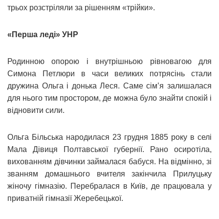
трьох розстріляли за рішенням «трійки».
«Перша леді» УНР
Родинною опорою і внутрішньою рівновагою для
Симона Петлюри в часи великих потрясінь стали
дружина Ольга і донька Леся. Саме сім’я залишалася
для нього тим простором, де можна було знайти спокій і
відновити сили.
Ольга Більська народилася 23 грудня 1885 року в селі
Мала Дівиця Полтавської губернії. Рано осиротіла,
вихованням дівчинки займалася бабуся. На відмінно, зі
званням домашнього вчителя закінчила Прилуцьку
жіночу гімназію. Перебралася в Київ, де працювала у
приватній гімназії Жеребецької.