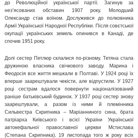
до Революційної української партії. Загинув за
нез’ясованих обставин 1907 року. Молодший
Олександр став воїном. Дослужився до полковника
Армії Української Народної Республіки. Після совєтської
окупації українських земель опинився в Канаді, де
спочив 1951 року.
Долі сестер Петлюр склалися по-різному. Тетяна стала
дружиною власника свічкового заводу. Марина і
Феодосія все життя мешкали в Полтаві. У 1924 році їх
вперше заарештували чекісти, але відпустили. У 1927
році сестрам вдалося повернути націоналізований
раніше батьківський будинок. У 1937 році сестер знову
заарештували, а разом із ними й племінника
Сильвестра Скрипника – Маріанниного сина, брата
патріарха Київського і всієї України Української
автокефальної православної церкви Мстислава
(Степана Скрипника). 19 листопада того ж року всіх