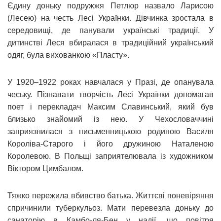
Єдину доньку подружжя Петлюр назвало Ларисою
(Лесею) на честь Лесі Українки. Дівчинка зростала в
середовищі, де панували українські традиції. У
дитинстві Леся вбиралася в традиційний український
одяг, була вихованкою «Пласту».
У 1920‒1922 роках навчалася у Празі, де опанувала
чеську. Пізнавати творчість Лесі Українки допомагав
поет і перекладач Максим Славинський, який був
близько знайомий із нею. У Чехословаччині
заприязнилася з письменницькою родиною Василя
Короліва-Старого і його дружиною Наталеною
Королевою. В Польщі заприятелювала із художником
Віктором Цимбалом.
Тяжко пережила вбивство батька. Життєві поневіряння
спричинили туберкульоз. Мати перевезла доньку до
санаторію в Камбо-ля-Бен у надії, що повітря