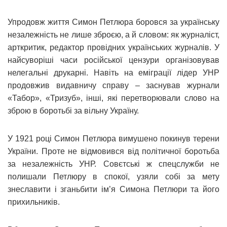
Упродовж життя Симон Петлюра боровся за українську
незалежність не лише зброєю, а й словом: як журналіст,
арткритик, редактор провідних українських журналів. У
найсуворіші часи російської цензури організовував
нелегальні друкарні. Навіть на еміграції лідер УНР
продовжив видавничу справу – заснував журнали
«Табор», «Тризуб», інші, які перетворювали слово на
зброю в боротьбі за вільну Україну.
У 1921 році Симон Петлюра вимушено покинув терени
України. Проте не відмовився від політичної боротьба
за незалежність УНР. Совєтські ж спецслужби не
полишали Петлюру в спокої, узяли собі за мету
знеславити і зганьбити ім’я Симона Петлюри та його
прихильників.