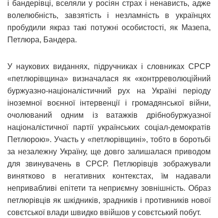
і бандерівці, вселяли у росіян страх і ненависть, адже
волелюбність, завзятість і незламність в українцях
пробудили якраз такі потужні особистості, як Мазепа,
Петлюра, Бандера.
У наукових виданнях, підручниках і словниках СРСР
«петлюрівщина» визначалася як «контрреволюційний
буржуазно-націоналістичний рух на Україні періоду
іноземної воєнної інтервенції і громадянської війни,
очолюваний одним із ватажків дрібнобуржуазної
націоналістичної партії українських соціал-демократів
Петлюрою». Участь у «петлюрівщині», тобто в боротьбі
за незалежну Україну, ще довго залишалася приводом
для звинувачень в СРСР. Петлюрівців зображували
винятково в негативних контекстах, їм надавали
непривабливі епітети та неприємну зовнішність. Образ
петлюрівців як шкідників, зрадників і противників нової
совєтської влади швидко ввійшов у совєтський побут.