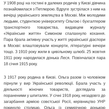
У 1908 році на гостині в далеких родичів у Києві дівчина
познайомилася з Петлюрою. Вдруге зустрілася з ним на
вечірці українського земляцтва в Москві. Між молодими
людьми, студенткою університету Ольгою і бухгалтером
транспортного товариства, видавцем журналу
«Українське життя» Симоном спалахнуло кохання.
Пара брала активну участь у житті української діаспори
в Москві: влаштовували концерти, літературні вечори
тощо. З 1910 року жили в цивільному шлюбі. 25 жовтня
1911 року народилася донька Леся. Повінчалася пара
18 січня 1915 року.
З 1917 року родина в Києві. Ольга разом із чоловіком
пірнули у вир Української революції. Брала участь у
діяльності жіночих товариств, доглядала за
пораненими у шпиталях. У січні 1918 року, незадовго до
загарбання армією совєтської Росії, керівництво УНР
покинуло столицю. Ольга із семирічною донькою