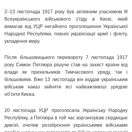
2‒13 листопада 1917 року був активним учасником ІІІ
Всеукраїнського військового з’їзду в Києві, який
вимагав від УЦР негайного проголошення Української
Народної Республіки, повної українізації армії і флоту,
укладення миру.
Після більшовицького перевороту 7 листопада 1917
року Симон Петлюра рішуче став на захист країни від
влади як прихильників Тимчасового уряду, так і
більшовиків. Вже 13 листопада він віддав українським
військам наказ зайняти всі найважливіші урядові
об’єкти Києва.
20 листопада УЦР проголосила Українську Народну
Республіку, а Петлюра в той час зорганізував сердюцькі
дивізії, очолив роззброєння українськими військами