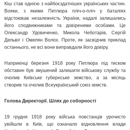
Кіш став однією з найбоєздатніших українських частин.
Вояки, з якими Петлюра пліч-о-пліч у баталіях
відстоював незалежність України, надалі залишались
його сподвижниками та довіреними особами. Це
Олександр Удовиченко, Микола Чеботарів, Сергій
Дельвіг і Омелян Волох. Проте, як засвідчив приклад
останнього, не всі вони виправдали його довіру.
Наприкінці березня 1918 року Петлюра під тиском
обставин був змушений залишити військову службу та
очолив Київське губернське земство, а за місяць
створив та очолив Всеукраїнський союз земств.
Голова Директорії. Шлях до соборності
19 грудня 1918 року війська повстанців урочисто
увійшли в Київ, що означало відновлення влади