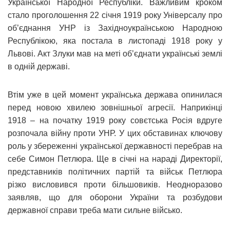
Української Народної Республіки. Важливим кроком
стало проголошення 22 січня 1919 року Універсалу про
об’єднання УНР із Західноукраїнською Народною
Республікою, яка постала в листопаді 1918 року у
Львові. Акт Злуки мав на меті об’єднати українські землі
в одній державі.
Втім уже в цей момент українська держава опинилася
перед новою хвилею зовнішньої агресії. Наприкінці
1918 – на початку 1919 року совєтська Росія вдруге
розпочала війну проти УНР. У цих обставинах ключову
роль у збереженні української державності перебрав на
себе Симон Петлюра. Ще в січні на нараді Директорії,
представників політичних партій та військ Петлюра
різко висловився проти більшовиків. Неодноразово
заявляв, що для оборони України та розбудови
державної справи треба мати сильне військо.