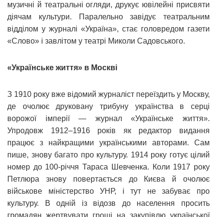
музичні й театральні огляди, друкує ювілейні присвяти
діячам культури. Паралельно завідує театральним
відділом у журналі «Україна», стає головредом газети
«Слово» і завлітом у театрі Миколи Садовського.
«Українське життя» в Москві
З 1910 року вже відомий журналіст переїздить у Москву,
де очолює друковану трибуну українства в серці
ворожої імперії — журнал «Українське життя».
Упродовж 1912‒1916 років як редактор видання
працює з найкращими українськими авторами. Сам
пише, знову багато про культуру. 1914 року готує цілий
номер до 100-річчя Тараса Шевченка. Коли 1917 року
Петлюра знову повертається до Києва й очолює
військове міністерство УНР, і тут не забуває про
культуру. В одній із відозв до населення просить
громадян жертвувати гроші на закупівлю української