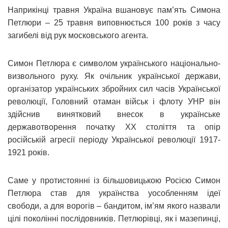
Наприкінці травня Україна вшановує пам’ять Симона
Петлюри – 25 травня виповнюється 100 років з часу
загибелі від рук московського агента.
Симон Петлюра є символом українського національно-
визвольного руху. Як очільник української держави,
організатор українських збройних сил часів Української
революції, Головний отаман військ і флоту УНР він
здійснив винятковий внесок в українське
державотворення початку XX століття та опір
російській агресії періоду Української революції 1917-
1921 років.
Саме у протистоянні із більшовицькою Росією Симон
Петлюра став для українства уособленням ідеї
свободи, а для ворогів – бандитом, ім’ям якого назвали
цілі поколінні послідовників. Петлюрівці, як і мазепинці,