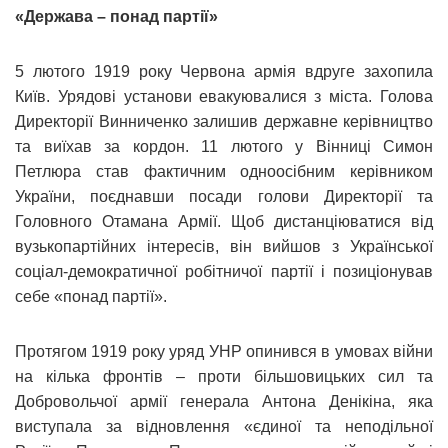
«Держава – понад партії»
5 лютого 1919 року Червона армія вдруге захопила
Київ. Урядові установи евакуювалися з міста. Голова
Директорії Винниченко залишив державне керівництво
та виїхав за кордон. 11 лютого у Вінниці Симон
Петлюра став фактичним одноосібним керівником
України, поєднавши посади голови Директорії та
Головного Отамана Армії. Щоб дистанціюватися від
вузькопартійних інтересів, він вийшов з Української
соціал-демократичної робітничої партії і позиціонував
себе «понад партії».
Протягом 1919 року уряд УНР опинився в умовах війни
на кілька фронтів – проти більшовицьких сил та
Добровольчої армії генерала Антона Денікіна, яка
виступала за відновлення «єдиної та неподільної