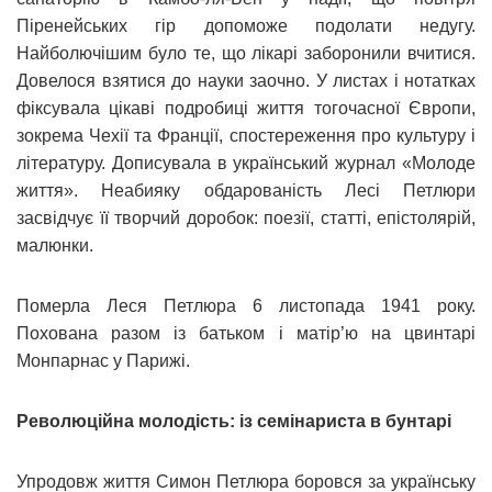
Піренейських гір допоможе подолати недугу.
Найболючішим було те, що лікарі заборонили вчитися.
Довелося взятися до науки заочно. У листах і нотатках
фіксувала цікаві подробиці життя тогочасної Європи,
зокрема Чехії та Франції, спостереження про культуру і
літературу. Дописувала в український журнал «Молоде
життя». Неабияку обдарованість Лесі Петлюри
засвідчує її творчий доробок: поезії, статті, епістолярій,
малюнки.
Померла Леся Петлюра 6 листопада 1941 року.
Похована разом із батьком і матір’ю на цвинтарі
Монпарнас у Парижі.
Революційна молодість: із семінариста в бунтарі
Упродовж життя Симон Петлюра боровся за українську