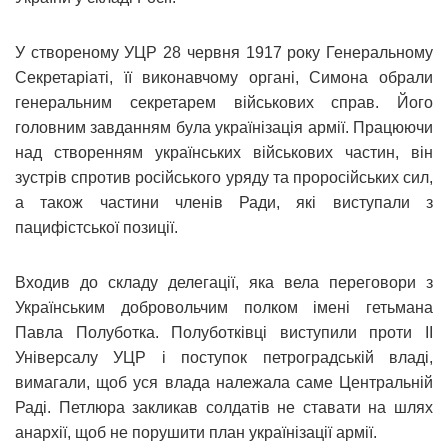
У створеному УЦР 28 червня 1917 року Генеральному
Секретаріаті, її виконавчому органі, Симона обрали
генеральним секретарем військових справ. Його
головним завданням була українізація армії. Працюючи
над створенням українських військових частин, він
зустрів спротив російського уряду та проросійських сил,
а також частини членів Ради, які виступали з
пацифістської позиції.
Входив до складу делегації, яка вела переговори з
Українським добровольчим полком імені гетьмана
Павла Полуботка. Полуботківці виступили проти II
Універсалу УЦР і поступок петроградській владі,
вимагали, щоб уся влада належала саме Центральній
Раді. Петлюра закликав солдатів не ставати на шлях
анархії, щоб не порушити план українізації армії.