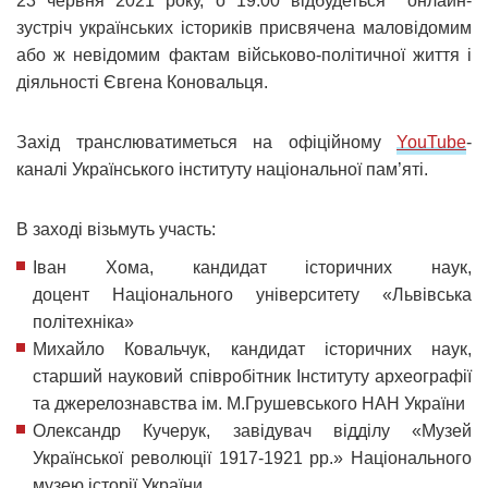
23 червня 2021 року, о 19:00 відбудеться онлайн-
зустріч українських істориків присвячена маловідомим
або ж невідомим фактам військово-політичної життя і
діяльності Євгена Коновальця.
Захід транслюватиметься на офіційному
YouTube
-
каналі Українського інституту національної пам’яті.
В заході візьмуть участь:
Іван Хома, кандидат історичних наук,
доцент Національного університету «Львівська
політехніка»
Михайло Ковальчук, кандидат історичних наук,
старший науковий співробітник Інституту археографії
та джерелознавства ім. М.Грушевського НАН України
Олександр Кучерук, завідувач відділу «Музей
Української революції 1917-1921 рр.» Національного
музею історії України