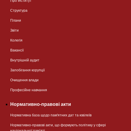
Про Інститут
Структура
Плани
Звіти
Колегія
Вакансії
Внутрішній аудит
Запобігання корупції
Очищення влади
Професійне навчання
Нормативно-правові акти
Нормативна база щодо пам'ятних дат та ювілеїв
Нормативно-правові акти, що формують політику у сфері
національної памʼяті