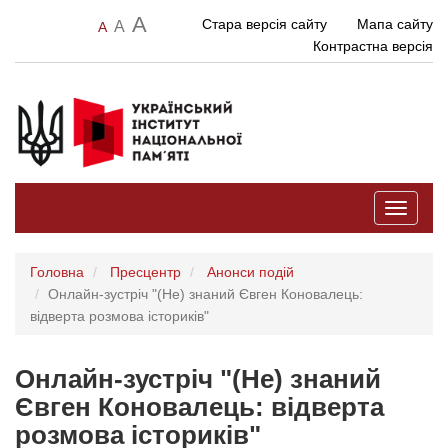
A
Стара версія сайту
Мапа сайту
A
A
Контрастна версія
Toggle
navigati
Головна
Пресцентр
Анонси подій
Онлайн-зустріч "(Не) знаний Євген Коновалець:
відверта розмова істориків"
Онлайн-зустріч "(Не) знаний
Євген Коновалець: відверта
розмова істориків"