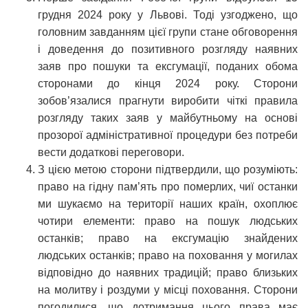
грудня 2024 року у Львові. Тоді узгоджено, що
головним завданням цієї групи стане обговорення
і доведення до позитивного розгляду наявних
заяв про пошуки та ексгумації, поданих обома
сторонами до кінця 2024 року. Сторони
зобов’язалися прагнути виробити чіткі правила
розгляду таких заяв у майбутньому на основі
прозорої адміністративної процедури без потреби
вести додаткові переговори.
З цією метою сторони підтвердили, що розуміють:
право на гідну пам’ять про померлих, чиї останки
ми шукаємо на території наших країн, охоплює
чотири елементи: право на пошук людських
останків; право на ексгумацію знайдених
людських останків; право на поховання у могилах
відповідно до наявних традицій; право близьких
на молитву і роздуми у місці поховання. Сторони
погодилися, що дотримання цього права має