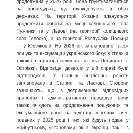
продовжена у 2026 році. Вона ґрунтуватиметься
на процедурах, що функціонують в обох
державах. На території України планується
продовжити роботи на місці колишнього села
Пужники та у Львові (на території колишнього
села Голоско), а на території Республіки Польща
— у Юречковій. На 2026 рік заплановано також
пошуки та ексгумації з українського боку: в Углах, а
також на території колишніх сіл Гута Пеняцька та
Острівки. Відповідні дозволи у цій справі були
підтверджені. У Польщі аналогічні роботи
заплановано в Сагрині та Ласкові. Сторони
зазначають, що, з дотриманням відповідних
правових і адміністративних процедур, вони
також очікують на продовження пошукових та
ексгумаційних робіт на підставі чергових заяв,
поданих у 2025 році і тих, які будуть подані у
майбутньому, установами як з України, так і з