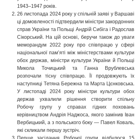
1943–1947 років.
26 листопада 2024 року у спільній заяві у Варшаві
ці домовленості підтвердили міністри закордонних
справ України та Польщі Андрій Сибіга і Радослав
Сікорський. На цій основі, беручи також до уваги
меморандум 2022 року про співпрацю у сфері
національної пам’яті між міністерствами культури
обох держав, міністри культури України й Польщі
Микола Точицький та Ганна Врублевська
розпочали тісну співпрацю. Її продовжують їх
наступниці Тетяна Бережна та Марта Цєнковська.
У листопаді 2024 року міністри культури обох
держав ухвалили рішення створити спільну
Робочу групу у справах гідних поховань
керівництвом Андрія Наджоса, якого замінив Іван
Вербицький, а з польського боку — Павел Коваль,
які скликали першу зустріч.
Перше засідання Робочої групи відбулося 15