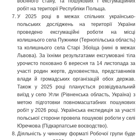
воєнного стану, та пошукових і ексгумаційних
робіт на території Республіки Польща.
У 2025 році в межах спільних українсько-
польських досліджень на території України
проведено ексгумаційні роботи на місці
колишнього села Пужники (Тернопільська область)
та колишнього села Старі Збоїща (нині в межах
Львова). За їхніми результатами ексгумовані тіла
урочисто поховано 6 вересня та 14 листопада за
участі родин жертв, духовенства, представників
влади й громадських організацій обох держав.
Також у 2025 році планується розвідувальний
виїзд у село Угли (Рівненська область, Україна) з
метою підготовки повномасштабних пошукових
робіт у 2026 році. Українська експедиція за участі
польської сторони провела пошукові роботи у селі
Юречкова (Підкарпатське воєводство).
Діяльність у чинному форматі Робочої групи буде