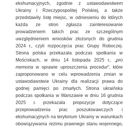
ekshumacyjnych, zgodnie z ustawodawstwem
Ukrainy i Rzeczypospolitej Polskiej, a także
przedstawiły listę miejsc, w odniesieniu do których
każda ze stron zgłasza zainteresowanie
prowadzeniem takich prac ze szczególnym
uwzględnieniem wniosków złożonych do grudnia
2024 r., czyli rozpoczęcia prac Grupy Roboczej.
Strona polska przekazała podczas spotkania w
Mościskach, w dniu 14 listopada 2025 r., „
pro
memoria
w sprawie uproszczenia procedur”, które
zaproponowano w celu wprowadzenia zmian w
ustawodawstwie Ukrainy dla realizacji prawa do
godnej pamięci po zmarłych. Strona ukraińska
podczas spotkania w Warszawie w dniu 16 grudnia
2025 r. przekazała propozycje dotyczące
przeprowadzenia prac poszukiwawczych i
ekshumacyjnych na terytorium Ukrainy w warunkach
obowiązywania reżimu prawnego stanu wojennego,