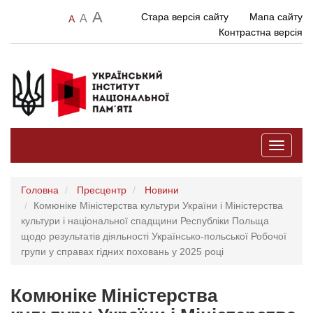
A
Стара версія сайту
Мапа сайту
A
A
Контрастна версія
Toggle
navigati
Головна
Пресцентр
Новини
Комюніке Міністерства культури України і Міністерства
культури і національної спадщини Республіки Польща
щодо результатів діяльності Українсько-польської Робочої
групи у справах гідних поховань у 2025 році
Комюніке Міністерства