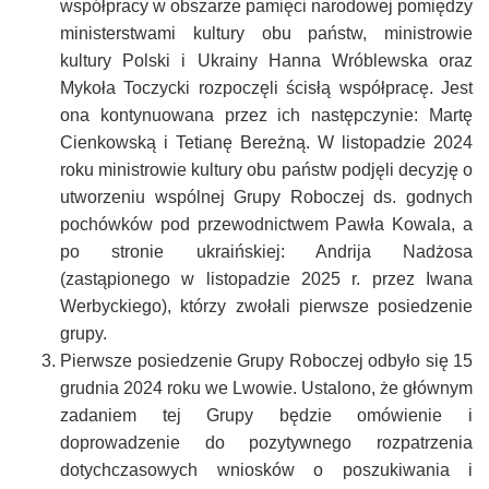
współpracy w obszarze pamięci narodowej pomiędzy
ministerstwami kultury obu państw, ministrowie
kultury Polski i Ukrainy Hanna Wróblewska oraz
Mykoła Toczycki rozpoczęli ścisłą współpracę. Jest
ona kontynuowana przez ich następczynie: Martę
Cienkowską i Tetianę Bereżną. W listopadzie 2024
roku ministrowie kultury obu państw podjęli decyzję o
utworzeniu wspólnej Grupy Roboczej ds. godnych
pochówków pod przewodnictwem Pawła Kowala, a
po stronie ukraińskiej: Andrija Nadżosa
(zastąpionego w listopadzie 2025 r. przez Iwana
Werbyckiego), którzy zwołali pierwsze posiedzenie
grupy.
Pierwsze posiedzenie Grupy Roboczej odbyło się 15
grudnia 2024 roku we Lwowie. Ustalono, że głównym
zadaniem tej Grupy będzie omówienie i
doprowadzenie do pozytywnego rozpatrzenia
dotychczasowych wniosków o poszukiwania i