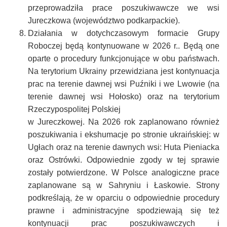
przeprowadziła prace poszukiwawcze we wsi
Jureczkowa (województwo podkarpackie).
Działania w dotychczasowym formacie Grupy
Roboczej będą kontynuowane w 2026 r.. Będą one
oparte o procedury funkcjonujące w obu państwach.
Na terytorium Ukrainy przewidziana jest kontynuacja
prac na terenie dawnej wsi Puźniki i we Lwowie (na
terenie dawnej wsi Hołosko) oraz na terytorium
Rzeczypospolitej Polskiej
w Jureczkowej. Na 2026 rok zaplanowano również
poszukiwania i ekshumacje po stronie ukraińskiej: w
Ugłach oraz na terenie dawnych wsi: Huta Pieniacka
oraz Ostrówki. Odpowiednie zgody w tej sprawie
zostały potwierdzone. W Polsce analogiczne prace
zaplanowane są w Sahryniu i Łaskowie. Strony
podkreślają, że w oparciu o odpowiednie procedury
prawne i administracyjne spodziewają się też
kontynuacji prac poszukiwawczych i