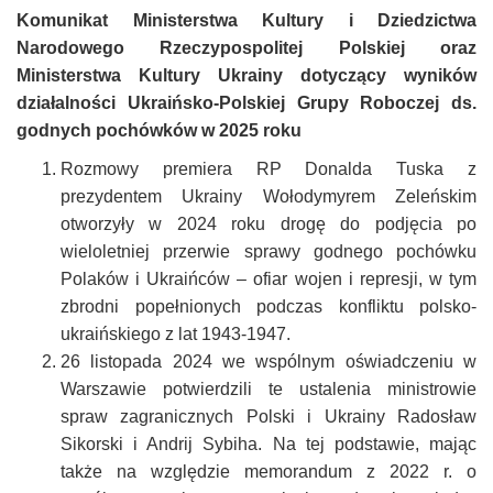
Komunikat Ministerstwa Kultury i Dziedzictwa
Narodowego Rzeczypospolitej Polskiej oraz
Ministerstwa Kultury Ukrainy dotyczący wyników
działalności Ukraińsko-Polskiej Grupy Roboczej ds.
godnych pochówków w 2025 roku
Rozmowy premiera RP Donalda Tuska z
prezydentem Ukrainy Wołodymyrem Zeleńskim
otworzyły w 2024 roku drogę do podjęcia po
wieloletniej przerwie sprawy godnego pochówku
Polaków i Ukraińców – ofiar wojen i represji, w tym
zbrodni popełnionych podczas konfliktu polsko-
ukraińskiego z lat 1943-1947.
26 listopada 2024 we wspólnym oświadczeniu w
Warszawie potwierdzili te ustalenia ministrowie
spraw zagranicznych Polski i Ukrainy Radosław
Sikorski i Andrij Sybiha. Na tej podstawie, mając
także na względzie memorandum z 2022 r. o