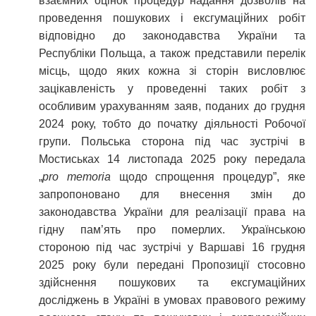
взаємних оцінок процедур надання дозволів на
проведення пошукових і ексгумаційних робіт
відповідно до законодавства України та
Республіки Польща, а також представили перелік
місць, щодо яких кожна зі сторін висловлює
зацікавленість у проведенні таких робіт з
особливим урахуванням заяв, поданих до грудня
2024 року, тобто до початку діяльності Робочої
групи. Польська сторона під час зустрічі в
Мостиськах 14 листопада 2025 року передала
„
pro
memoria
щодо спрощення процедур”, яке
запропоновано для внесення змін до
законодавства України для реалізації права на
гідну пам’ять про померлих. Українською
стороною під час зустрічі у Варшаві 16 грудня
2025 року були передані Пропозиції стосовно
здійснення пошукових та ексгумаційних
досліджень в Україні в умовах правового режиму