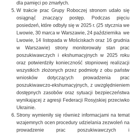
dla pamięci po zmarłych.
W trakcie prac Grupy Roboczej stronom udało się
osiągnąć znaczący postęp. Podczas pięciu
posiedzeń, które odbyły się w 2025 r. (25 stycznia we
Lwowie, 30 marca w Warszawie, 24 października we
Lwowie, 14 listopada w Mościskach oraz 16 grudnia
w Warszawie) strony monitorowały stan prac
poszukiwawczych i ekshumacyjnych w 2025 roku
oraz potwierdziły konieczność stopniowej realizacji
wszystkich złożonych przez podmioty z obu państw
wniosków dotyczących prowadzenia prac
poszukiwawczo-ekshumacyjnych, z uwzględnieniem
dostępnych zasobów oraz sytuacji bezpieczeństwa
wynikającej z agresji Federacji Rosyjskiej przeciwko
Ukrainie.
Strony wymieniły się również informacjami na temat
wzajemnych ocen procedury udzielania zezwoleń na
prowadzenie prac poszukiwawczych i