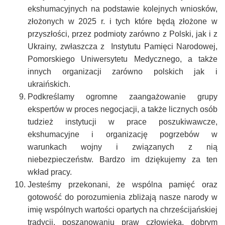
ekshumacyjnych na podstawie kolejnych wniosków,
złożonych w 2025 r. i tych które będą złożone w
przyszłości, przez podmioty zarówno z Polski, jak i z
Ukrainy, zwłaszcza z Instytutu Pamięci Narodowej,
Pomorskiego Uniwersytetu Medycznego, a także
innych organizacji zarówno polskich jak i
ukraińskich.
Podkreślamy ogromne zaangażowanie grupy
ekspertów w proces negocjacji, a także licznych osób
tudzież instytucji w prace poszukiwawcze,
ekshumacyjne i organizację pogrzebów w
warunkach wojny i związanych z nią
niebezpieczeństw. Bardzo im dziękujemy za ten
wkład pracy.
Jesteśmy przekonani, że wspólna pamięć oraz
gotowość do porozumienia zbliżają nasze narody w
imię wspólnych wartości opartych na chrześcijańskiej
tradycji, poszanowaniu praw człowieka, dobrym