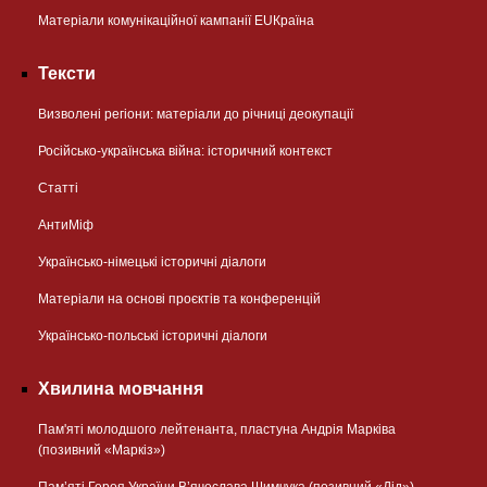
Матеріали комунікаційної кампанії EUКраїна
Тексти
Визволені регіони: матеріали до річниці деокупації
Російсько-українська війна: історичний контекст
Статті
АнтиМіф
Українсько-німецькі історичні діалоги
Матеріали на основі проєктів та конференцій
Українсько-польські історичні діалоги
Хвилина мовчання
Пам'яті молодшого лейтенанта, пластуна Андрія Марківа
(позивний «Маркіз»)
Пам’яті Героя України В’ячеслава Шимчука (позивний «Дід»)