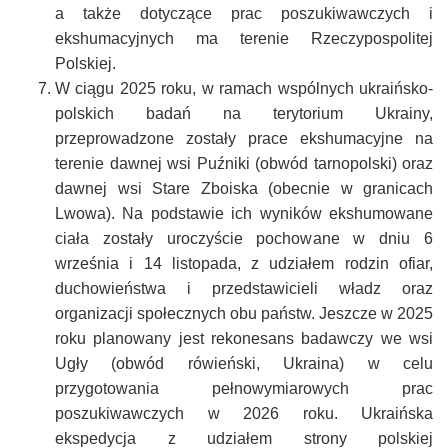
a także dotyczące prac poszukiwawczych i
ekshumacyjnych ma terenie Rzeczypospolitej
Polskiej.
W ciągu 2025 roku, w ramach wspólnych ukraińsko-
polskich badań na terytorium Ukrainy,
przeprowadzone zostały prace ekshumacyjne na
terenie dawnej wsi Puźniki (obwód tarnopolski) oraz
dawnej wsi Stare Zboiska (obecnie w granicach
Lwowa). Na podstawie ich wyników ekshumowane
ciała zostały uroczyście pochowane w dniu 6
września i 14 listopada, z udziałem rodzin ofiar,
duchowieństwa i przedstawicieli władz oraz
organizacji społecznych obu państw. Jeszcze w 2025
roku planowany jest rekonesans badawczy we wsi
Ugły (obwód rówieński, Ukraina) w celu
przygotowania pełnowymiarowych prac
poszukiwawczych w 2026 roku. Ukraińska
ekspedycja z udziałem strony polskiej