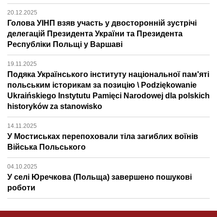
20.12.2025
Голова УІНП взяв участь у двосторонній зустрічі
делегацій Президента України та Президента
Республіки Польщі у Варшаві
19.11.2025
Подяка Українського інституту національної пам'яті
польським історикам за позицію \ Podziękowanie
Ukraińskiego Instytutu Pamięci Narodowej dla polskich
historyków za stanowisko
14.11.2025
У Мостиськах перепоховали тіла загиблих воїнів
Війська Польського
04.10.2025
У селі Юречкова (Польща) завершено пошукові
роботи