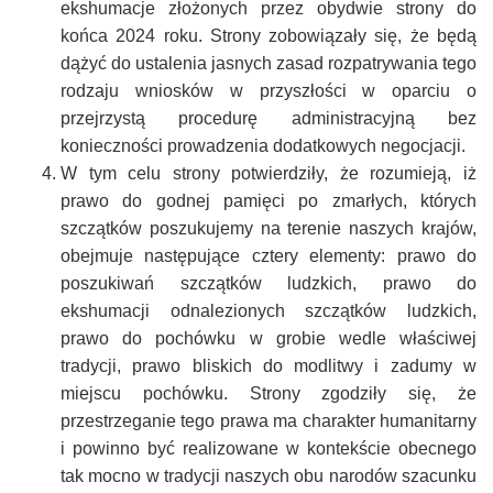
ekshumacje złożonych przez obydwie strony do
końca 2024 roku. Strony zobowiązały się, że będą
dążyć do ustalenia jasnych zasad rozpatrywania tego
rodzaju wniosków w przyszłości w oparciu o
przejrzystą procedurę administracyjną bez
konieczności prowadzenia dodatkowych negocjacji.
W tym celu strony potwierdziły, że rozumieją, iż
prawo do godnej pamięci po zmarłych, których
szczątków poszukujemy na terenie naszych krajów,
obejmuje następujące cztery elementy: prawo do
poszukiwań szczątków ludzkich, prawo do
ekshumacji odnalezionych szczątków ludzkich,
prawo do pochówku w grobie wedle właściwej
tradycji, prawo bliskich do modlitwy i zadumy w
miejscu pochówku. Strony zgodziły się, że
przestrzeganie tego prawa ma charakter humanitarny
i powinno być realizowane w kontekście obecnego
tak mocno w tradycji naszych obu narodów szacunku