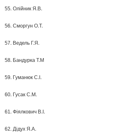
55. Олійник Я.В.
56. Сморгун О.Т.
57. Ведель Г.Я.
58. Бандурка Т.М
59. Гуманюк С.І.
60. Гусак С.М.
61. Фіялкович В.І.
62. Дідух Я.А.