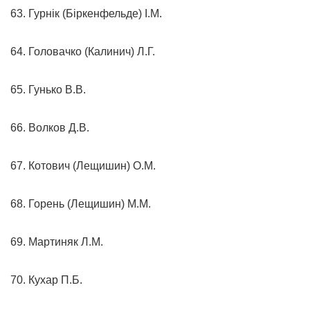
63. Гурнік (Біркенфельде) І.М.
64. Головачко (Калинич) Л.Г.
65. Гунько В.В.
66. Волков Д.В.
67. Котович (Лещишин) О.М.
68. Горень (Лещишин) М.М.
69. Мартиняк Л.М.
70. Кухар П.Б.