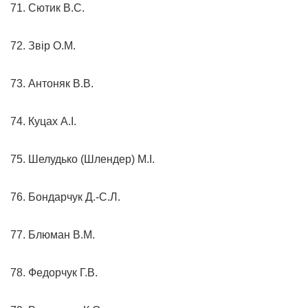
71. Сютик В.С.
72. Звір О.М.
73. Антоняк В.В.
74. Куцах А.І.
75. Шелудько (Шлендер) М.І.
76. Бондарчук Д.-С.Л.
77. Блюман В.М.
78. Федорчук Г.В.