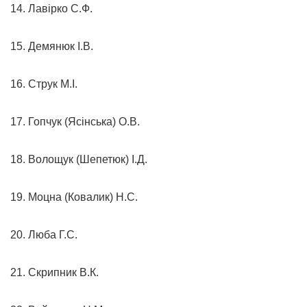
14. Лавірко С.Ф.
15. Демянюк І.В.
16. Струк М.І.
17. Гопчук (Ясінська) О.В.
18. Волощук (Шепетюк) І.Д.
19. Моцна (Ковалик) Н.С.
20. Люба Г.С.
21. Скрипник В.К.