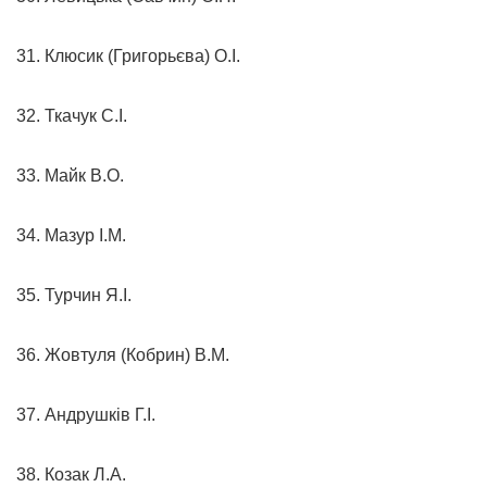
31. Клюсик (Григорьєва) О.І.
32. Ткачук С.І.
33. Майк В.О.
34. Мазур І.М.
35. Турчин Я.І.
36. Жовтуля (Кобрин) В.М.
37. Андрушків Г.І.
38. Козак Л.А.