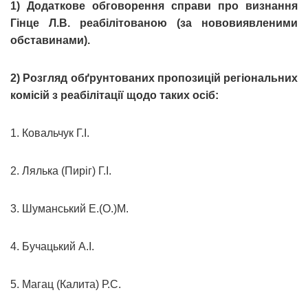
1) Додаткове обговорення справи про визнання
Гінце Л.В. реабілітованою (за нововиявленими
обставинами).
2) Розгляд обґрунтованих пропозицій регіональних
комісій з реабілітації щодо таких осіб:
1. Ковальчук Г.І.
2. Лялька (Пиріг) Г.І.
3. Шуманський Е.(О.)М.
4. Бучацький А.І.
5. Магац (Калита) Р.С.