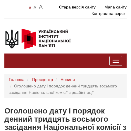
A
Стара версія сайту
Мапа сайту
A
A
Контрастна версія
Toggle
navigati
Головна
Пресцентр
Новини
Оголошено дату і порядок денний тридцять восьмого
засідання Національної комісії з реабілітації
Оголошено дату і порядок
денний тридцять восьмого
засідання Національної комісії з