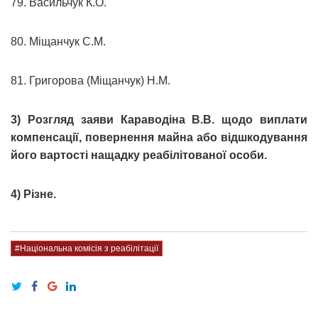
79. Васильчук К.О.
80. Міщанчук С.М.
81. Григорова (Міщанчук) Н.М.
3) Розгляд заяви Караводіна В.В. щодо виплати
компенсації, повернення майна або відшкодування
його вартості нащадку реабілітованої особи.
4) Різне.
#Національна комісія з реабілітації