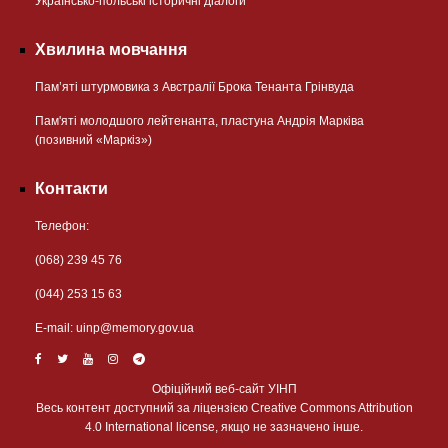
Українсько-польські історичні діалоги
Хвилина мовчання
Пам’яті штурмовика з Австралії Брока Тенанта Грінвуда
Пам'яті молодшого лейтенанта, пластуна Андрія Марківа
(позивний «Маркіз»)
Контакти
Телефон:
(068) 239 45 76
(044) 253 15 63
Е-mail:
uinp@memory.gov.ua
Офіційний веб-сайт УІНП
Весь контент доступний за ліцензією Creative Commons Attribution
4.0 International license, якщо не зазначено інше.