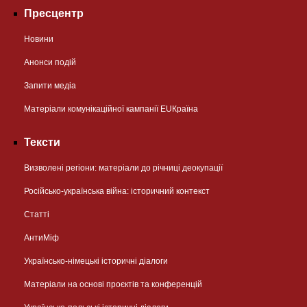
Пресцентр
Новини
Анонси подій
Запити медіа
Матеріали комунікаційної кампанії EUКраїна
Тексти
Визволені регіони: матеріали до річниці деокупації
Російсько-українська війна: історичний контекст
Статті
АнтиМіф
Українсько-німецькі історичні діалоги
Матеріали на основі проєктів та конференцій