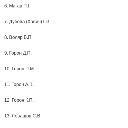
6. Магац П.І.
7. Дубова (Хавич) Г.В.
8. Воляр Б.П.
9. Горон Д.П.
10. Горон П.М.
11. Горон А.В.
12. Горон К.П.
13. Левашов С.В.