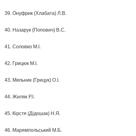
39. Онуфрик (Хлабата) Л.В.
40. Назарук (Попович) В.С.
41. Соловко М.І.
42. Грицюк М.І.
43. Мельник (Грицук) О.І.
44. Жиляк Р.І.
45. Кірстя (Дідошак) Н.Я.
46. Марямпольський М.Б.