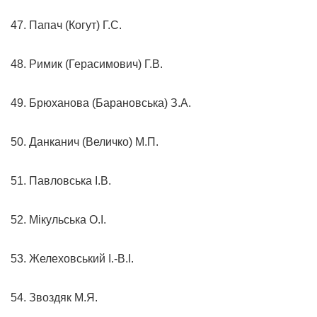
47. Папач (Когут) Г.С.
48. Римик (Герасимович) Г.В.
49. Брюханова (Барановська) З.А.
50. Данканич (Величко) М.П.
51. Павловська І.В.
52. Мікульська О.І.
53. Желеховський І.-В.І.
54. Звоздяк М.Я.