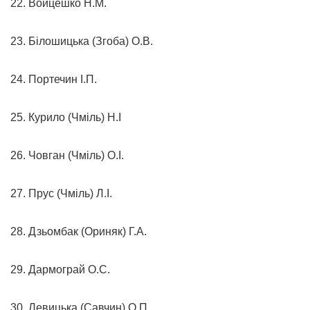
22. Войцешко Н.М.
23. Білошицька (Згоба) О.В.
24. Портечин І.П.
25. Курило (Чміль) Н.І
26. Човган (Чміль) О.І.
27. Прус (Чміль) Л.І.
28. Дзьомбак (Ориняк) Г.А.
29. Дармограй О.С.
30. Левицька (Савчин) О.П.