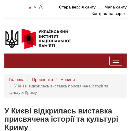
A
Стара версія сайту
Мапа сайту
A
A
Контрастна версія
Toggle
navigati
Головна
Пресцентр
Новини
У Києві відкрилась виставка присвячена історії та
культурі Криму
У Києві відкрилась виставка
присвячена історії та культурі
Криму