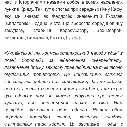
нас із історичними назвами добре відомих населених
пунктів Криму. Так, тут є спогад про середньовічну Кафу,
яку ми знаємо як Феодосію, знаменитий Гьозлев
(Євпаторію) - єдине місто, що зберегло середньовічну
забудову, історичні Карасубазар, Бахчисарай,
Кизилташ, Авджикой, Коккоз, Гурзуф
«Український та кримськотатарський народи єдині в
плані боротьби за відновлення суверенітету,
повернення Криму, захисту прав людини на тимчасово
окупованих територіях. Це надзвичайно важлива
єдність, яка робить нас сильнішими, дає не забути
про цю агресію вчинену нашими сусідами, але окрім
цієї єдності нам не можна забувати про діалог
культур, про поглиблення наших зв`язків. Нам
потрібно відкривати один одного. Нашим обом
народам потрібно знати, наскільки глибоко
сплітається наше коріння. Ця виставка – один з