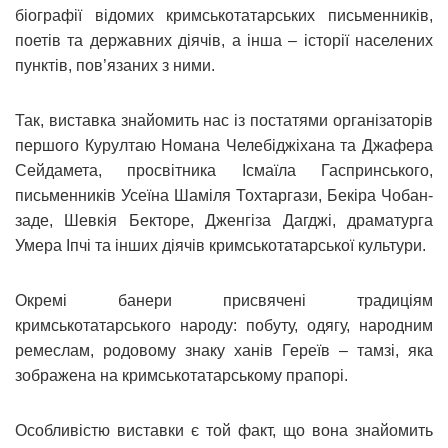
біографії відомих кримськотатарських письменників,
поетів та державних діячів, а інша – історії населених
пунктів, пов’язаних з ними.
Так, виставка знайомить нас із постатями організаторів
першого Курултаю Номана Челебіджіхана та Джафера
Сейдамета, просвітника Ісмаїла Гаспринського,
письменників Усеїна Шаміля Тохтаргази, Бекіра Чобан-
заде, Шевкія Бекторе, Дженгіза Дагджі, драматурга
Умера Іпчі та інших діячів кримськотатарської культури.
Окремі банери присвячені традиціям
кримськотатарського народу: побуту, одягу, народним
ремеслам, родовому знаку ханів Гереїв – тамзі, яка
зображена на кримськотатарському прапорі.
Особливістю виставки є той факт, що вона знайомить