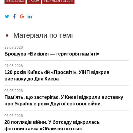
#Виставка
#Крим
#кримські татари
Матеріали по темі
23.07.2026
Брошура «Биківня — територія пам’яті»
27.05.2026
120 років Київській «Просвіті». УІНП відкрив
виставку до Дня Києва
08.05.2026
Пам’ять, що застерігає. У Києві відкрили виставку
про Україну в роки Другої світової війни.
06.05.2026
28 поглядів війни. У ботсаду відкрилась
фотовиставка «Обличчя піхоти»