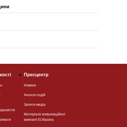
щини
кості
Пресцентр
ян
Новини
ї
Анонси подій
Запити медіа
адськістю
Матеріали комунікаційної
римати
кампанії EUКраїна