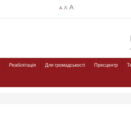
A
A
A
Реабілітація
Для громадськості
Пресцентр
Т