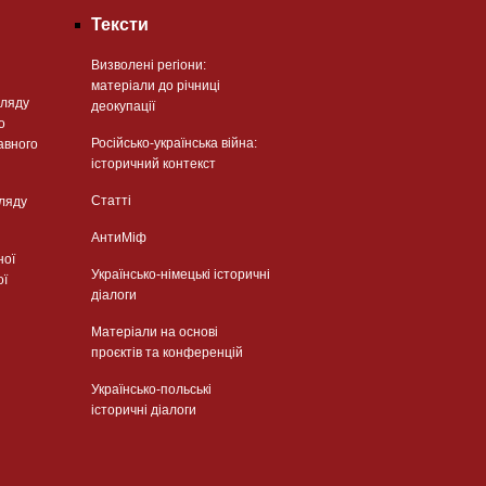
Тексти
Визволені регіони:
матеріали до річниці
гляду
деокупації
о
Російсько-українська війна:
авного
історичний контекст
Статті
гляду
АнтиМіф
ної
Українсько-німецькі історичні
ої
діалоги
Матеріали на основі
проєктів та конференцій
Українсько-польські
історичні діалоги