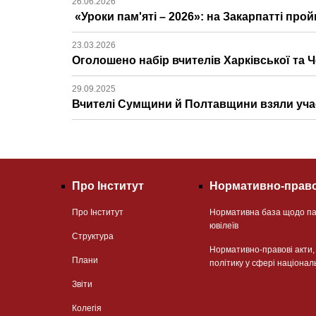
26.06.2026
«Уроки пам'яті – 2026»: на Закарпатті про
23.03.2026
Оголошено набір вчителів Харківської та Ч
29.09.2025
Вчителі Сумщини й Полтавщини взяли участ
Про Інститут
Нормативно-право
Про Інститут
Нормативна база щодо па
ювілеїв
Структура
Нормативно-правові акти
Плани
політику у сфері націонал
Звіти
Колегія