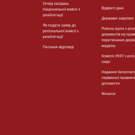
Огляд засідань
Відкриті дані
Національної комісії з
реабілітації
Державні закупівлі
Як подати заяву до
Робоча група з роз
регіональної комісії з
документів на прав
реабілітації
перетинання держ
кордону
Питання-відповіді
Комісія УІНП з роз
скарг
Надання безоплат
первинної правнич
допомогти
Фінанси