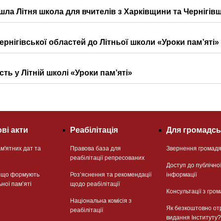
йшла Літня школа для вчителів з Харківщини та Чернігів
ернігівської областей до Літньої школи «Уроки пам’яті»
ь у Літній школі «Уроки пам’яті»
ві акти
Реабілітація
Для громадсь
м'ятних дат та
Правова база для
Звернення громад
реабілітації репресованих
Доступ до публічно
, що формують
Розʼяснення та рекомендації
інформації
ьної памʼяті
щодо реабілітації
Консультації з гром
Національна комісія з
Як безкоштовно от
реабілітації
видання Інституту?