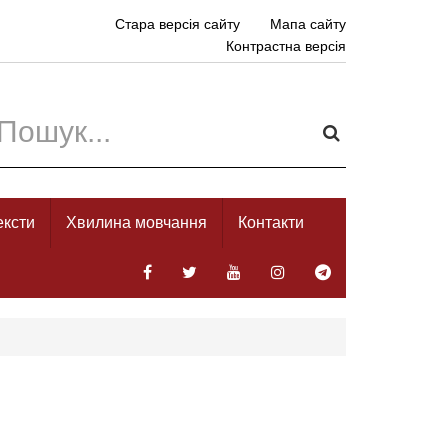
Стара версія сайту
Мапа сайту
Контрастна версія
ексти
Хвилина мовчання
Контакти