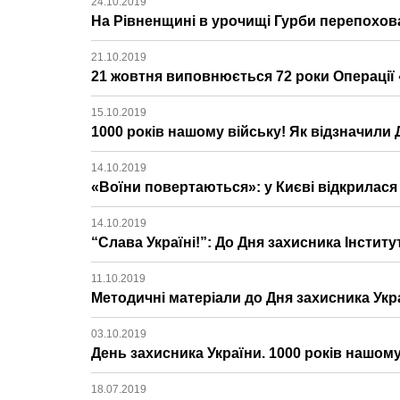
24.10.2019
На Рівненщині в урочищі Гурби перепохов
21.10.2019
21 жовтня виповнюється 72 роки Операції 
15.10.2019
1000 років нашому війську! Як відзначили 
14.10.2019
«Воїни повертаються»: у Києві відкрилася
14.10.2019
“Слава Україні!”: До Дня захисника Інстит
11.10.2019
Методичні матеріали до Дня захисника Укр
03.10.2019
День захисника України. 1000 років нашому
18.07.2019