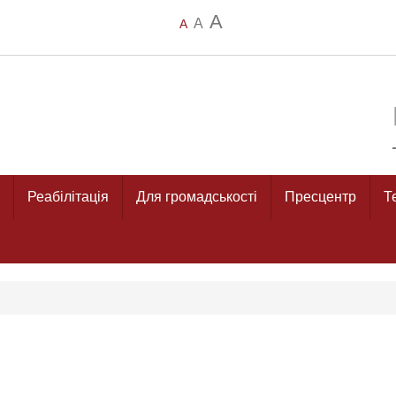
A
A
A
Реабілітація
Для громадськості
Пресцентр
Т