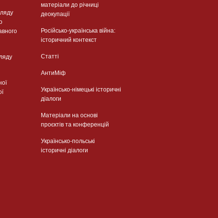
матеріали до річниці
гляду
деокупації
о
Російсько-українська війна:
авного
історичний контекст
Статті
гляду
АнтиМіф
ної
Українсько-німецькі історичні
ої
діалоги
Матеріали на основі
проєктів та конференцій
Українсько-польські
історичні діалоги