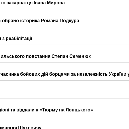
ого закарпатця Івана Мирона
ії обрано історика Романа Подкура
з реабілітації
 Норильського повстання Степан Семенюк
часника бойових дій борцями за незалежність України у
ціоні та віддали у «Тюрму на Лонцького»
Романові Шухевичу