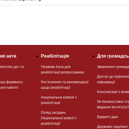
ві акти
Реабілітація
Для громадсь
м'ятних дат та
Правова база для
Звернення громад
реабілітації репресованих
Доступ до публічно
, що формують
Розʼяснення та рекомендації
інформації
ьної памʼяті
щодо реабілітації
Консультації з гром
Національна комісія з
Як безкоштовно от
реабілітації
видання Інституту?
Огляд засідань
Відкриті дані
Національної комісії з
реабілітації
Державні закупівлі