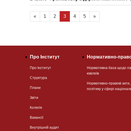
«
1
2
3
4
5
»
Про Інститут
Нормативно-право
Про Інститут
Нормативна база щодо па
ювілеїв
Структура
Нормативно-правові акти
Плани
політику у сфері націонал
Звіти
Колегія
Вакансії
Внутрішній аудит