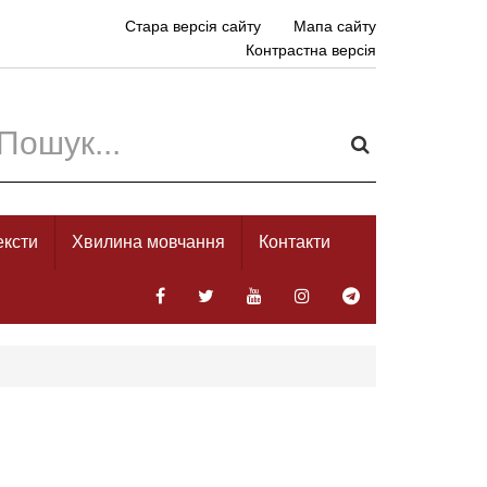
Стара версія сайту
Мапа сайту
Контрастна версія
ексти
Хвилина мовчання
Контакти