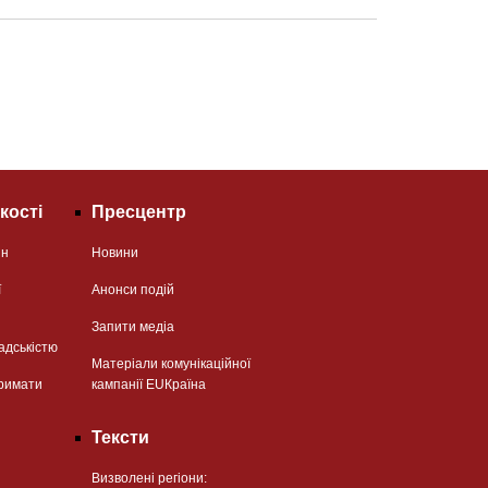
кості
Пресцентр
ян
Новини
ї
Анонси подій
Запити медіа
адськістю
Матеріали комунікаційної
римати
кампанії EUКраїна
Тексти
Визволені регіони: