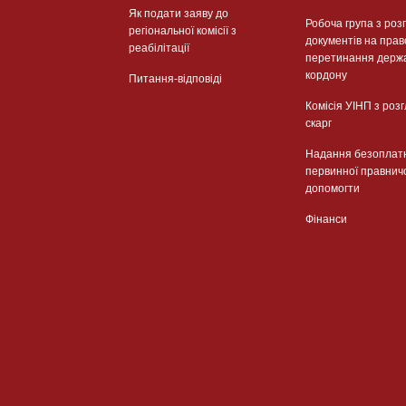
Як подати заяву до
Робоча група з роз
регіональної комісії з
документів на прав
реабілітації
перетинання держ
кордону
Питання-відповіді
Комісія УІНП з роз
скарг
Надання безоплат
первинної правнич
допомогти
Фінанси