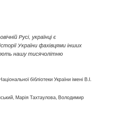
чній Русі, українці є
сторії України фахівцями інших
чнують нашу тисячолітню
ціональної бібліотеки України імені В.І.
нський, Марія Тахтаулова, Володимир