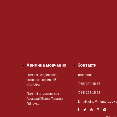
Хвилина мовчання
Контакти
Пам’яті Владислава
Телефон:
Яковенка, позивний
(068) 239 45 76
«СКАЛА»
(044) 253 15 63
Пам’яті штурмовика з
Австралії Брока Тенанта
Е-mail:
uinp@memory.gov.
Грінвуда