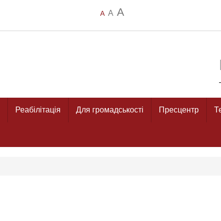
A
A
A
Реабілітація
Для громадськості
Пресцентр
Т