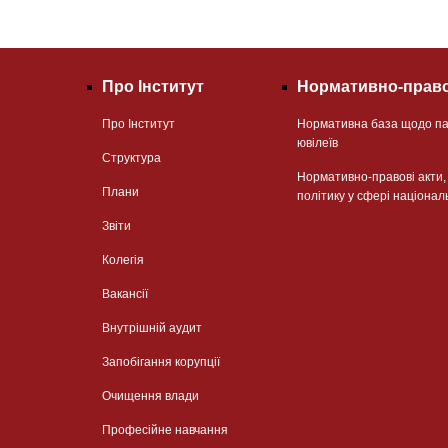
Про Інститут
Нормативно-право
Про Інститут
Нормативна база щодо па
ювілеїв
Структура
Нормативно-правові акти
Плани
політику у сфері націонал
Звіти
Колегія
Вакансії
Внутрішній аудит
Запобігання корупції
Очищення влади
Професійне навчання