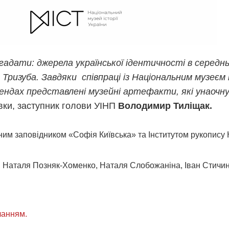
дати: джерела української ідентичності в середньові
ризуба. Завдяки співпраці із Національним музеєм і
тендах представлені музейні артефакти, які унао
авки, заступник голови УІНП
Володимир Тиліщак.
им заповідником «Софія Київська» та Інститутом рукопису На
а, Наталя Позняк-Хоменко, Наталя Слобожаніна, Іван Стичи
ланням.