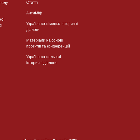
Статті
гляду
АнтиМіф
ної
Українсько-німецькі історичні
ої
діалоги
Матеріали на основі
проєктів та конференцій
Українсько-польські
історичні діалоги