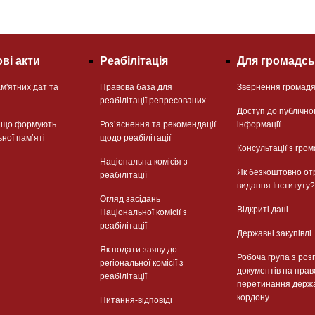
ві акти
Реабілітація
Для громадсь
м'ятних дат та
Правова база для
Звернення громад
реабілітації репресованих
Доступ до публічно
, що формують
Розʼяснення та рекомендації
інформації
ьної памʼяті
щодо реабілітації
Консультації з гром
Національна комісія з
Як безкоштовно от
реабілітації
видання Інституту?
Огляд засідань
Відкриті дані
Національної комісії з
реабілітації
Державні закупівлі
Як подати заяву до
Робоча група з роз
регіональної комісії з
документів на прав
реабілітації
перетинання держ
кордону
Питання-відповіді