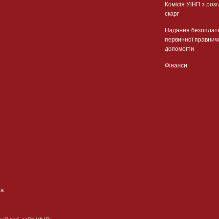
Комісія УІНП з роз
скарг
Надання безоплат
первинної правнич
допомогти
Фінанси
ua