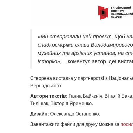
«Ми створювали цей проєкт, щоб нага
спадкоємцями слави Володимирового Т
музейних та архівних установ, на с
історію»,
– коментує автор ідеї вист
Створена виставка у партнерстві з Національн
Вернадського.
Автори текстів:
Ганна Байкєніч, Віталій Бак
Тиліщак, Вікторія Яременко.
Дизайн:
Олександр Остапенко.
Завантажити файли для друку можна за
поси