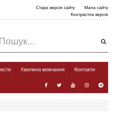
Стара версія сайту
Мапа сайту
Контрастна версія
ексти
Хвилина мовчання
Контакти