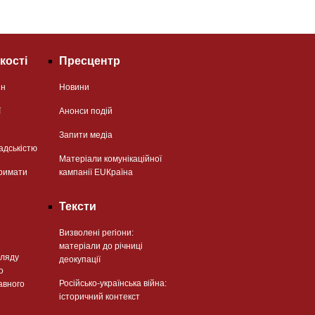
кості
Пресцентр
ян
Новини
ї
Анонси подій
Запити медіа
адськістю
Матеріали комунікаційної
римати
кампанії EUКраїна
Тексти
Визволені регіони:
матеріали до річниці
гляду
деокупації
о
Російсько-українська війна:
авного
історичний контекст