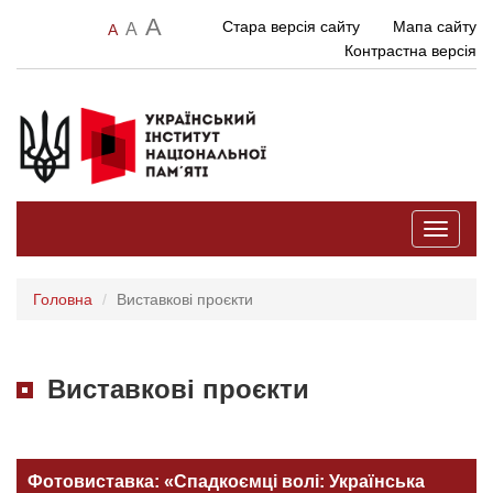
A
Стара версія сайту
Мапа сайту
A
A
Контрастна версія
Toggle
navigati
Головна
Виставкові проєкти
Виставкові проєкти
Фотовиставка: «Спадкоємці волі: Українська