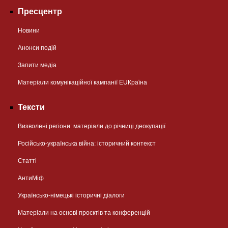
Пресцентр
Новини
Анонси подій
Запити медіа
Матеріали комунікаційної кампанії EUКраїна
Тексти
Визволені регіони: матеріали до річниці деокупації
Російсько-українська війна: історичний контекст
Статті
АнтиМіф
Українсько-німецькі історичні діалоги
Матеріали на основі проєктів та конференцій