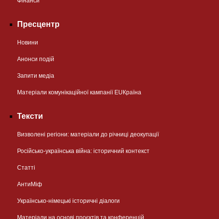
Фінанси
Пресцентр
Новини
Анонси подій
Запити медіа
Матеріали комунікаційної кампанії EUКраїна
Тексти
Визволені регіони: матеріали до річниці деокупації
Російсько-українська війна: історичний контекст
Статті
АнтиМіф
Українсько-німецькі історичні діалоги
Матеріали на основі проєктів та конференцій