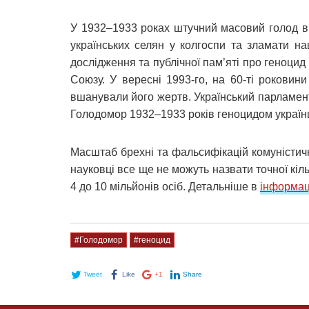
У 1932–1933 роках штучний масовий голод в 
українських селян у колгоспи та зламати н
дослідження та публічної пам’яті про геноцид
Союзу. У вересні 1993-го, на 60-ті роковин
вшанували його жертв. Український парламент
Голодомор 1932–1933 років геноцидом україн
Масштаб брехні та фальсифікацій комуністич
науковці все ще не можуть назвати точної кіл
4 до 10 мільйонів осіб. Детальніше в
інформац
#Голодомор
#геноцид
Tweet
Like
+1
Share