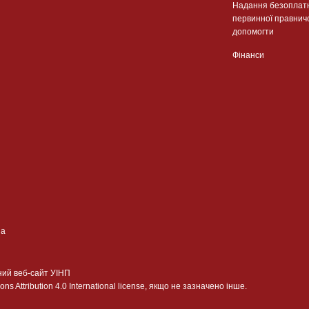
Надання безоплат
первинної правнич
допомогти
Фінанси
ua
ний веб-сайт УІНП
 Attribution 4.0 International license, якщо не зазначено інше.