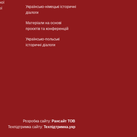
ної
Українсько-німецькі історичні
ої
діалоги
Матеріали на основі
проєктів та конференцій
Українсько-польські
історичні діалоги
Розробка сайту:
Рансайт ТОВ
Техпідтримка сайту:
Техпідтримка.укр