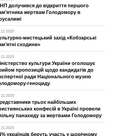
ІНП долучився до відкриття першого
ам’ятника жертвам Голодомору в
русалимі
.11.2025
ультурно-мистецький захід «Кобзарські
ам’ятні сходини»
.11.2025
іністерство культури України оголошує
рийом пропозицій щодо кандидатів до
кспертної ради Національного музею
олодомору-геноциду
.11.2025
редставники трьох найбільших
ристиянських конфесій в Україні провели
пільну панахиду за жертвами Голодомору
.11.2025
4% українців беруть участь у щорічному