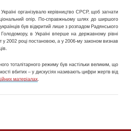
Україні організувало керівництво СРСР, щоб загнати
аціональний опір. По-справжньому шлях до ширшого
 українців був відкритий лише з розпадом Радянського
и Голодомору, в Україні вперше на державному рівні
 у 2002 році постановою, а у 2006-му законом визнав
ців.
ного тоталітарного режиму був настільки великим, що
ькості вбитих – у дискусіях називають цифри жертв від
ійних матеріалах
.