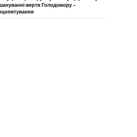
шануванні жертв Голодомору –
оцопитування