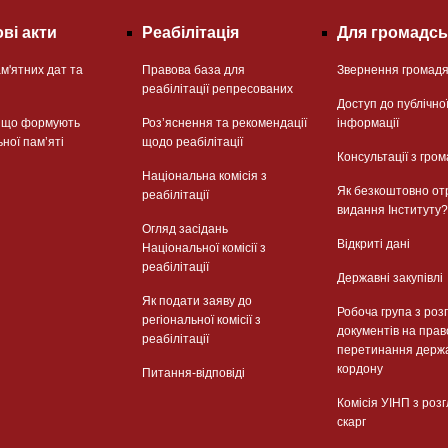
ві акти
Реабілітація
Для громадсь
м'ятних дат та
Правова база для
Звернення громад
реабілітації репресованих
Доступ до публічно
, що формують
Розʼяснення та рекомендації
інформації
ьної памʼяті
щодо реабілітації
Консультації з гром
Національна комісія з
Як безкоштовно от
реабілітації
видання Інституту?
Огляд засідань
Відкриті дані
Національної комісії з
реабілітації
Державні закупівлі
Як подати заяву до
Робоча група з роз
регіональної комісії з
документів на прав
реабілітації
перетинання держ
кордону
Питання-відповіді
Комісія УІНП з роз
скарг