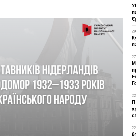
У
п
Є
29
К
п
27
М
п
Е
Г
22
П
х
с
22
6