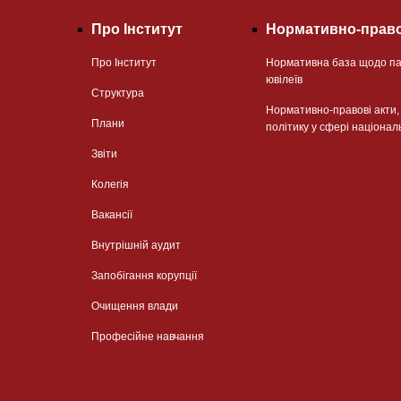
Про Інститут
Нормативно-право
Про Інститут
Нормативна база щодо па
ювілеїв
Структура
Нормативно-правові акти
Плани
політику у сфері націонал
Звіти
Колегія
Вакансії
Внутрішній аудит
Запобігання корупції
Очищення влади
Професійне навчання