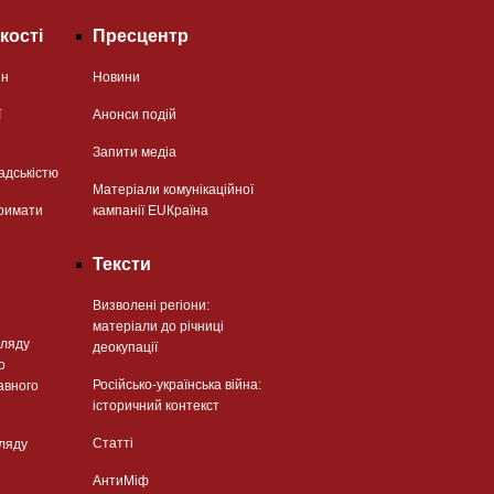
кості
Пресцентр
ян
Новини
ї
Анонси подій
Запити медіа
адськістю
Матеріали комунікаційної
римати
кампанії EUКраїна
Тексти
Визволені регіони:
матеріали до річниці
гляду
деокупації
о
Російсько-українська війна:
авного
історичний контекст
Статті
гляду
АнтиМіф