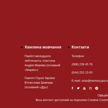
Хвилина мовчання
Контакти
Пам'яті молодшого
Телефон:
лейтенанта, пластуна
(068) 239 45 76
Андрія Марківа (позивний
«Маркіз»)
(044) 253 15 63
Пам’яті Героя України
Е-mail:
uinp@memory.gov.
В’ячеслава Шимчука
(позивний «Дід»)
Офіцій
Весь контент доступний за ліцензією Creative Commons