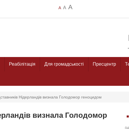
A
A
A
Реабілітація
Для громадськості
Пресцентр
Т
ставників Нідерландів визнала Голодомор геноцидом
ерландів визнала Голодомор
04