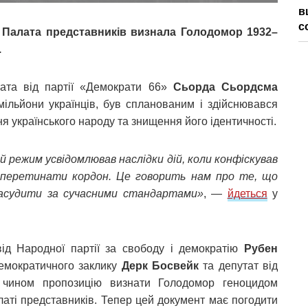
в
с
 Палата представників визнала Голодомор 1932–
.
тата від партії «Демократи 66»
Сьорда Сьордсма
мільйони українців, був спланованим і здійснювався
українського народу та знищення його ідентичності.
й режим усвідомлював наслідки дій, коли конфіскував
 перетинати кордон. Це говорить нам про те, що
асудити за сучасними стандартами»
, —
йдеться
у
від Народної партії за свободу і демократію
Рубен
демократичного заклику
Дерк Босвейк
та депутат від
 чином пропозицію визнати Голодомор геноцидом
алаті представників. Тепер цей документ має погодити