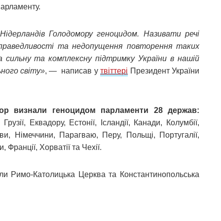
парламенту.
ідерландів Голодомору геноцидом. Називати речі
справедливості та недопущення повторення таких
а сильну та комплексну підтримку України в нашій
ьного світу»
, — написав у
твіттері
Президент України
ор визнали геноцидом парламенти 28 держав:
 Грузії, Еквадору, Естонії, Ісландії, Канади, Колумбії,
ви, Німеччини, Парагваю, Перу, Польщі, Португалії,
 Франції, Хорватії та Чехії.
ли Римо-Католицька Церква та Константинопольська