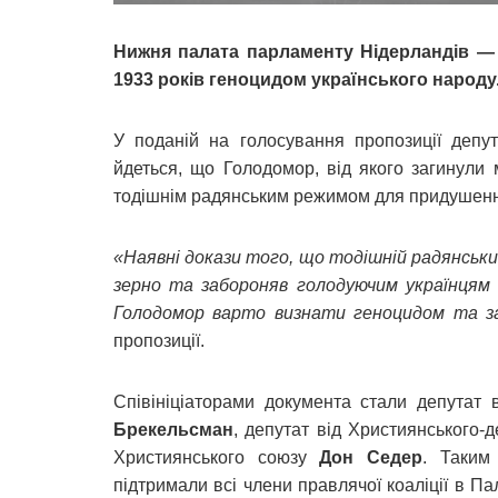
Нижня палата парламенту Нідерландів —
1933 років геноцидом українського народу
У поданій на голосування пропозиції депу
йдеться, що Голодомор, від якого загинули 
тодішнім радянським режимом для придушення 
«Наявні докази того, що тодішній радянськи
зерно та забороняв голодуючим українцям
Голодомор варто визнати геноцидом та з
пропозиції.
Співініціаторами документа стали депутат 
Брекельсман
, депутат від Християнського-
Християнського союзу
Дон Седер
. Таким
підтримали всі члени правлячої коаліції в П