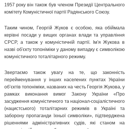
1957 року він також був членом Президії Центрального
комітету Комуністичної партії Радянського Союзу.
Таким чином, Георгій Жуков є особою, яка обіймала
керівні посади у вищих органах влади та управління
СРСР, а також у комуністичній партії. Ім'я Жукова в
назві об'єкту топоніміки у даному випадку є символікою
комуністичного тоталітарного режиму.
Звертаємо також увагу на те, що законність
перейменування у інших населених пунктах України
об’єктів топоніміки, названих на честь Георгія Жукова, у
рамках виконання вимог Закону України «Про
засудження комуністичного та націонал-соціалістичного
(нацистського) тоталітарних режимів в Україні та
заборону пропаганди їхньої символіки», підтверджена
рішеннями адміністративних судів, які станом на