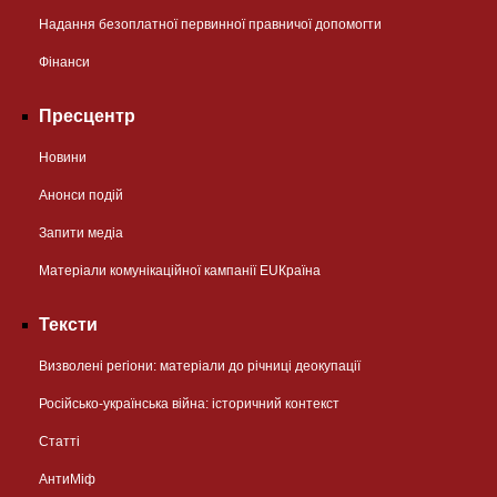
Надання безоплатної первинної правничої допомогти
Фінанси
Пресцентр
Новини
Анонси подій
Запити медіа
Матеріали комунікаційної кампанії EUКраїна
Тексти
Визволені регіони: матеріали до річниці деокупації
Російсько-українська війна: історичний контекст
Статті
АнтиМіф