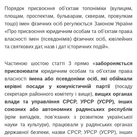
Порядок присвоєння об’єктам топоніміки (вулицям,
площам, проспектам, бульварам, скверам, провулкам
тощо) імен фізичних осіб регулюється Законом України
«Про присвоєння юридичним особам та об’єктам права
власності імен (псевдонімів) фізичних осіб, ювілейних
та святкових дат, назв і дат історичних подій».
Частиною шостою статті 3 прямо «
забороняється
присвоювати
юридичним особам та об’єктам права
власності
імена або псевдоніми осіб, які обіймали
керівні посади у комуністичній партії
(посаду
секретаря районного комітету і вище),
вищих органах
влади та управління СРСР, УРСР (УСРР), інших
союзних або автономних радянських республік
(крім випадків, пов’язаних з розвитком української
науки та культури), працювали у радянських органах
державної безпеки, назви СРСР, УРСР (УСРР), інших