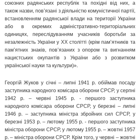
союзних радянських республік та похідні від них, а
також назви, пов’язані з діяльністю комуністичної партії,
встановленням радянської влади на території України
або в окремих адміністративно-територіальних
одиницях, переслідуванням учасників боротьби за
незалежність України у XX столітті (крім пам’ятників та
пам’ятних знаків, пов’язаних з опором та вигнанням
нацистських окупантів з України або з розвитком
української науки та культури)».
Георгій Жуков у січні – липні 1941 р. обіймав посаду
заступника народного комісара оборони СРСР, у серпні
1942 р. – червні 1945 р. - першого заступника
народного комісара оборони СРСР, у березні – липні
1946 р. – заступника міністра збройних сил СРСР, у
березні 1953 р. – лютому 1955 р. - першого заступника
міністра оборони СРСР, у лютому 1955 р. – жовтні 1957
р. – міністра оборони СРСР. Крім того, у червні – жовтні