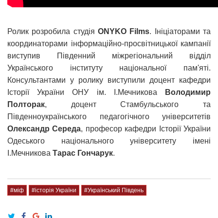
Ролик розробила студія
ONYKO Films
. Ініціаторами та
координаторами інформаційно-просвітницької кампанії
виступив Південний міжрегіональний відділ
Українського інституту національної пам'яті.
Консультантами у ролику виступили доцент кафедри
Історії України ОНУ ім. І.Мечникова
Володимир
Полторак
, доцент Стамбульського та
Південноукраїнського педагогічного університетів
Олександр Середа
, професор кафедри Історії України
Одеського національного університету імені
І.Мечникова
Тарас Гончарук
.
#міф
#історія України
#Український Південь