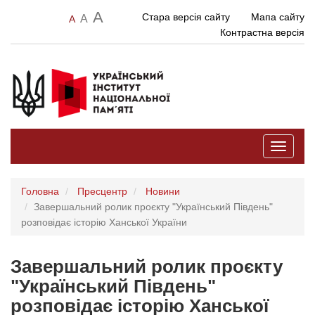
A
Стара версія сайту
Мапа сайту
A
A
Контрастна версія
Toggle
navigati
Головна
Пресцентр
Новини
Завершальний ролик проєкту "Український Південь"
розповідає історію Ханської України
Завершальний ролик проєкту
"Український Південь"
розповідає історію Ханської