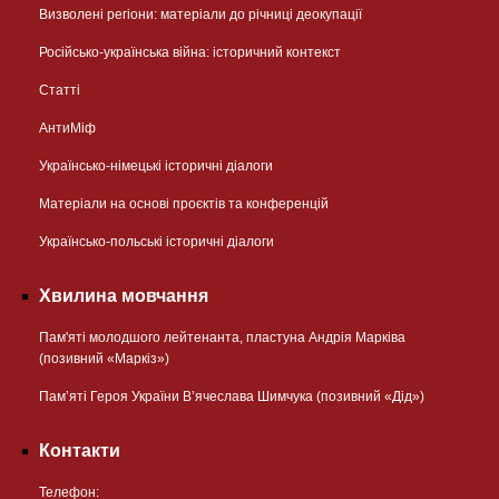
Визволені регіони: матеріали до річниці деокупації
Російсько-українська війна: історичний контекст
Статті
АнтиМіф
Українсько-німецькі історичні діалоги
Матеріали на основі проєктів та конференцій
Українсько-польські історичні діалоги
Хвилина мовчання
Пам'яті молодшого лейтенанта, пластуна Андрія Марківа
(позивний «Маркіз»)
Пам’яті Героя України В’ячеслава Шимчука (позивний «Дід»)
Контакти
Телефон: