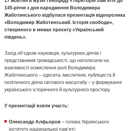
17 жовтня в музеї геноциду «Територія пам’яті» до
145-річчя з дня народження Володимира
Жаботинського відбулася презентація відеоролика
«Володимир Жаботинський. Історія свободи»,
створеного в межах проєкту «Український
південь».
Захід об’єднав науковців, культурних діячів і
представників громадськості, що наголосили на
важливості осмислення ролі Володимира
Жаботинського – одесита, мислителя, публіциста й
політичного діяча світового масштабу – у формуванні
українського історичного й культурного простору.
У презентації взяли участь:
Олександр Алфьоров
– голова Українського
інституту національної пам’яті;