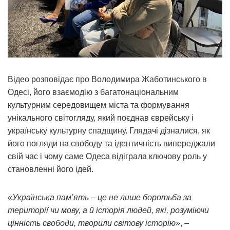
Відео розповідає про Володимира Жаботинського в
Одесі, його взаємодію з багатонаціональним
культурним середовищем міста та формування
унікального світогляду, який поєднав єврейську і
українську культурну спадщину. Глядачі дізналися, як
його погляди на свободу та ідентичність випереджали
свій час і чому саме Одеса відіграла ключову роль у
становленні його ідей.
«Українська пам’ять – це не лише боротьба за
території чи мову, а й історія людей, які, розуміючи
цінність свободи, творили світову історію»
, –