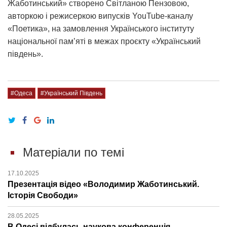
Жаботинський» створено Світланою Пензовою,
авторкою і режисеркою випусків YouTube-каналу
«Поетика», на замовлення Українського інституту
національної пам’яті в межах проєкту «Український
південь».
#Одеса
#Український Південь
Матеріали по темі
17.10.2025
Презентація відео «Володимир Жаботинський.
Історія Свободи»
28.05.2025
В Одесі відбулась наукова конференція,