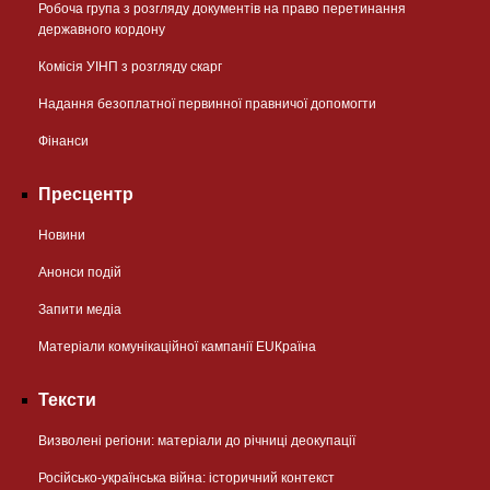
Робоча група з розгляду документів на право перетинання
державного кордону
Комісія УІНП з розгляду скарг
Надання безоплатної первинної правничої допомогти
Фінанси
Пресцентр
Новини
Анонси подій
Запити медіа
Матеріали комунікаційної кампанії EUКраїна
Тексти
Визволені регіони: матеріали до річниці деокупації
Російсько-українська війна: історичний контекст