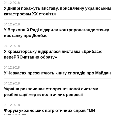
04.12.2018
У Дніпрі покажуть виставу, присвячену українським
катастрофам ХХ століття
04.12.2018
У Верховній Раді відкрили контрпропагандистську
виставку про Донбас
04.12.2018
У Краматорську відкрилася виставка «Донбас»:
переPROчитання образу»
04.12.2018
У Черкасах презентують книгу спогадів про Майдан
04.12.2018
Україна розпочинає створення нової системи
реабілітації жертв політичних репресії
03.12.2018
Форум українських патріотичних справ "МИ –