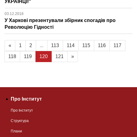
УКРАЇНЦІ!"
03.12.2018
У Харкові презентували збірник спогадів про
Революцію Гідності
«
1
2
...
113
114
115
116
117
118
119
120
121
»
Про Інститут
Про Інститут
Структура
Плани