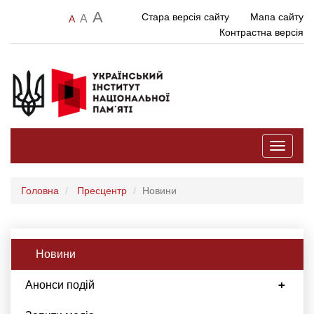
A
Стара версія сайту
Мапа сайту
A
A
Контрастна версія
Toggle
navigati
Головна
Пресцентр
Новини
Новини
Анонси подій