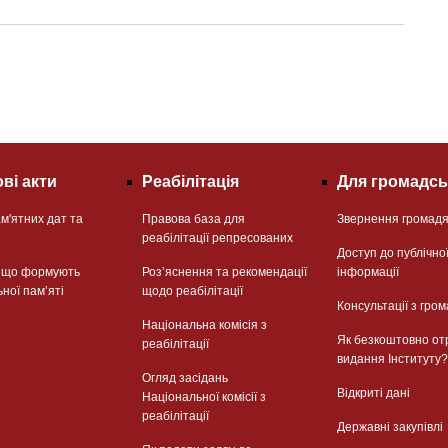
ві акти
Реабілітація
Для громадсь
м'ятних дат та
Правова база для
Звернення громад
реабілітації репресованих
Доступ до публічно
, що формують
Розʼяснення та рекомендації
інформації
ьної памʼяті
щодо реабілітації
Консультації з гром
Національна комісія з
Як безкоштовно от
реабілітації
видання Інституту?
Огляд засідань
Відкриті дані
Національної комісії з
реабілітації
Державні закупівлі