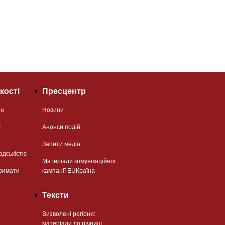
кості
Пресцентр
ян
Новини
ї
Анонси подій
Запити медіа
адськістю
Матеріали комунікаційної
римати
кампанії EUКраїна
Тексти
Визволені регіони:
матеріали до річниці