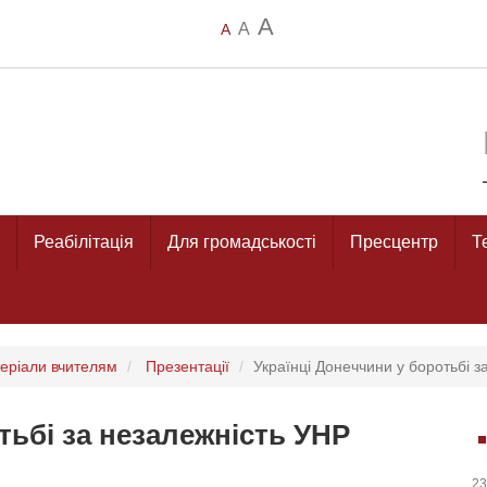
A
A
A
Реабілітація
Для громадськості
Пресцентр
Т
еріали вчителям
Презентації
Українці Донеччини у боротьбі з
тьбі за незалежність УНР
23