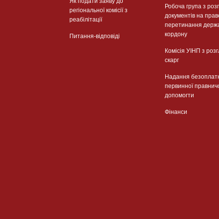
Як подати заяву до
Робоча група з роз
регіональної комісії з
документів на прав
реабілітації
перетинання держ
кордону
Питання-відповіді
Комісія УІНП з роз
скарг
Надання безоплат
первинної правнич
допомогти
Фінанси