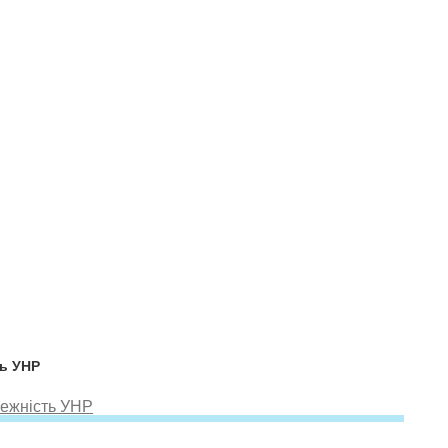
ть УНР
лежність УНР