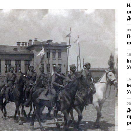
Н
в
Д
09
П
ф
16
І
У
16
І
У
20
Д
п
р