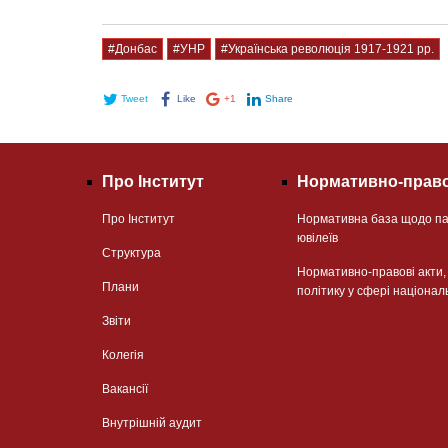
#Донбас
#УНР
#Українська революція 1917-1921 рр.
Tweet
Like
+1
Share
Про Інститут
Нормативно-право
Про Інститут
Нормативна база щодо па
ювілеїв
Структура
Нормативно-правові акти
Плани
політику у сфері націонал
Звіти
Колегія
Вакансії
Внутрішній аудит