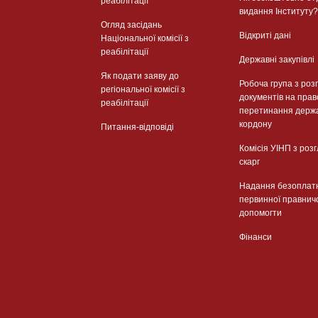
реабілітації
видання Інституту?
Огляд засідань
Відкриті дані
Національної комісії з
реабілітації
Державні закупівлі
Як подати заяву до
Робоча група з роз
регіональної комісії з
документів на прав
реабілітації
перетинання держ
кордону
Питання-відповіді
Комісія УІНП з роз
скарг
Надання безоплат
первинної правнич
допомогти
Фінанси