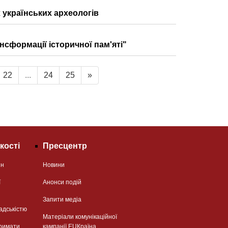
 українських археологів
сформації історичної пам'яті"
22
...
24
25
»
кості
Пресцентр
ян
Новини
ї
Анонси подій
Запити медіа
адськістю
Матеріали комунікаційної
римати
кампанії EUКраїна