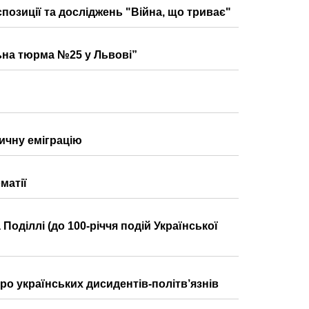
спозиції та досліджень "Війна, що триває"
ьна тюрма №25 у Львові”
ичну еміграцію
матії
 Поділлі (до 100-річчя подій Української
ро українських дисидентів-політв’язнів