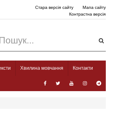
Стара версія сайту
Мапа сайту
Контрастна версія
ексти
Хвилина мовчання
Контакти