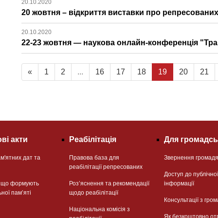
20.10.2020
20 жовтня – відкриття виставки про репресованих
20.10.2020
22-23 жовтня — наукова онлайн-конференція "Тран
«
1
2
...
16
17
18
19
20
21
ві акти
Реабілітація
Для громадсь
м'ятних дат та
Правова база для
Звернення громад
реабілітації репресованих
Доступ до публічно
, що формують
Розʼяснення та рекомендації
інформації
ьної памʼяті
щодо реабілітації
Консультації з гром
Національна комісія з
Як безкоштовно от