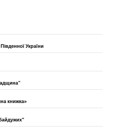
 Південної України
спадщина”
яна книжка»
ебайдужих"