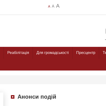
A
A
A
Реабілітація
Для громадськості
Пресцентр
Т
Анонси подій