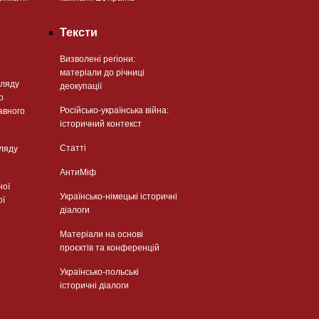
Тексти
Визволені регіони:
матеріали до річниці
гляду
деокупації
о
Російсько-українська війна:
авного
історичний контекст
Статті
гляду
АнтиМіф
ної
Українсько-німецькі історичні
ої
діалоги
Матеріали на основі
проєктів та конференцій
Українсько-польські
історичні діалоги