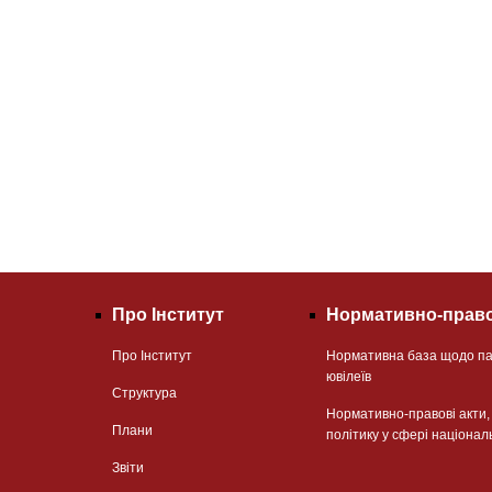
Про Інститут
Нормативно-право
Про Інститут
Нормативна база щодо па
ювілеїв
Структура
Нормативно-правові акти
Плани
політику у сфері націонал
Звіти