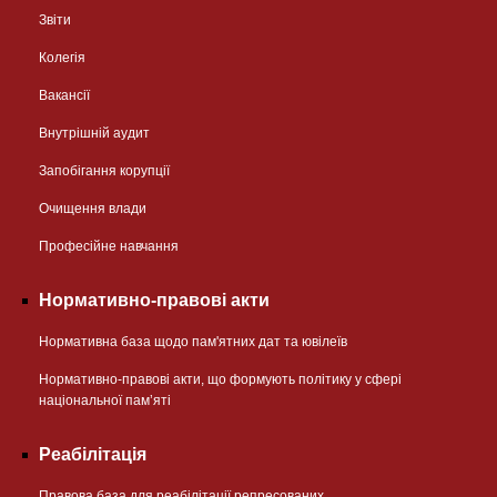
Звіти
Колегія
Вакансії
Внутрішній аудит
Запобігання корупції
Очищення влади
Професійне навчання
Нормативно-правові акти
Нормативна база щодо пам'ятних дат та ювілеїв
Нормативно-правові акти, що формують політику у сфері
національної памʼяті
Реабілітація
Правова база для реабілітації репресованих