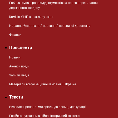
Робоча група з розгляду документів на право перетинання
державного кордону
Комісія УІНП з розгляду скарг
Надання безоплатної первинної правничої допомогти
Фінанси
Пресцентр
Новини
Анонси подій
Запити медіа
Матеріали комунікаційної кампанії EUКраїна
Тексти
Визволені регіони: матеріали до річниці деокупації
Російсько-українська війна: історичний контекст