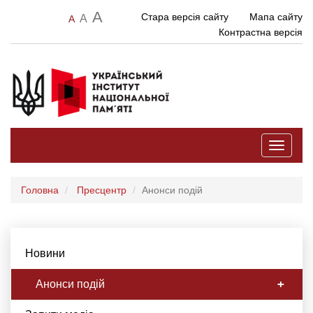
A
Стара версія сайту
Мапа сайту
A
A
Контрастна версія
Toggle
navigati
Головна
Пресцентр
Анонси подій
Новини
Анонси подій