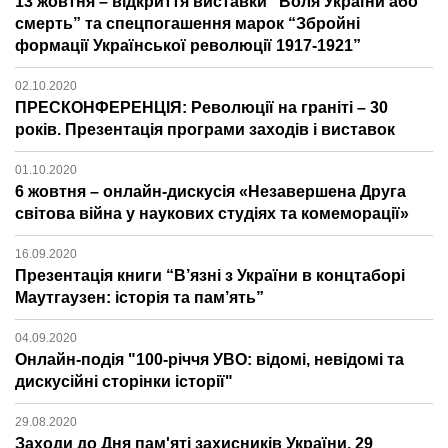
13 жовтня – відкриття виставки “Воля України або
смерть” та спецпогашення марок “Збройні
формації Української революції 1917-1921”
02.10.2020
ПРЕСКОНФЕРЕНЦІЯ: Революції на граніті – 30
років. Презентація програми заходів і виставок
01.10.2020
6 жовтня – онлайн-дискусія «Незавершена Друга
світова війна у наукових студіях та комеморації»
16.09.2020
Презентація книги “В’язні з України в концтаборі
Маутгаузен: історія та пам’ять”
04.09.2020
Онлайн-подія "100-річчя УВО: відомі, невідомі та
дискусійні сторінки історії"
29.08.2020
Заходи до Дня пам'яті захисників України, 29