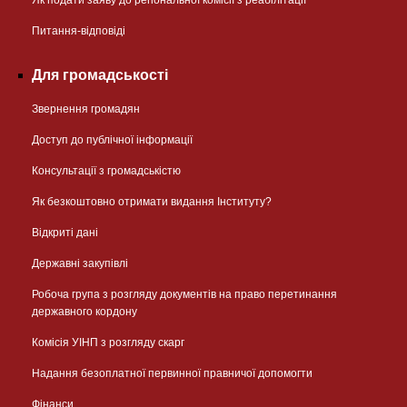
Як подати заяву до регіональної комісії з реабілітації
Питання-відповіді
Для громадськості
Звернення громадян
Доступ до публічної інформації
Консультації з громадськістю
Як безкоштовно отримати видання Інституту?
Відкриті дані
Державні закупівлі
Робоча група з розгляду документів на право перетинання
державного кордону
Комісія УІНП з розгляду скарг
Надання безоплатної первинної правничої допомогти
Фінанси