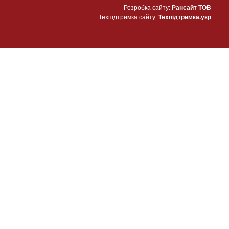
Розробка сайту:
Рансайт ТОВ
Техпідтримка сайту:
Техпідтримка.укр