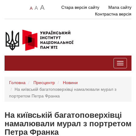
A
Стара версія сайту
Мапа сайту
A
A
Контрастна версія
Toggle
navigati
Головна
Пресцентр
Новини
На київській багатоповерхівці намалювали мурал з
портретом Петра Франка
На київській багатоповерхівці
намалювали мурал з портретом
Петра Франка