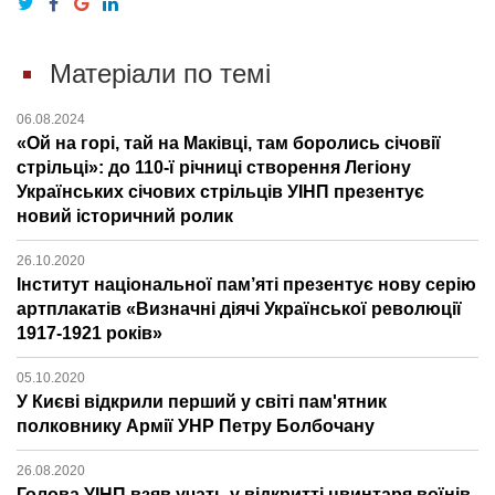
Матеріали по темі
06.08.2024
«Ой на горі, тай на Маківці, там боролись січовії
стрільці»: до 110-ї річниці створення Легіону
Українських січових стрільців УІНП презентує
новий історичний ролик
26.10.2020
Інститут національної пам’яті презентує нову серію
артплакатів «Визначні діячі Української революції
1917-1921 років»
05.10.2020
У Києві відкрили перший у світі пам'ятник
полковнику Армії УНР Петру Болбочану
26.08.2020
Голова УІНП взяв учать у відкритті цвинтаря воїнів