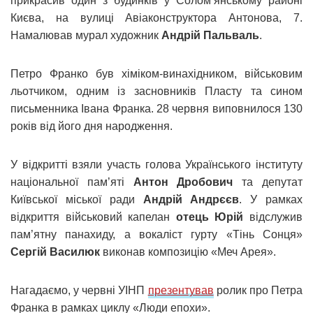
прикрасив один з будинків у Солом’янському районі
Києва, на вулиці Авіаконструктора Антонова, 7.
Намалював мурал художник
Андрій Пальваль
.
Петро Франко був хіміком-винахідником, військовим
льотчиком, одним із засновників Пласту та сином
письменника Івана Франка. 28 червня виповнилося 130
років від його дня народження.
У відкритті взяли участь голова Українського інституту
національної пам’яті
Антон Дробович
та депутат
Київської міської ради
Андрій Андрєєв
. У рамках
відкриття військовий капелан
отець Юрій
відслужив
пам’ятну панахиду, а вокаліст гурту «Тінь Сонця»
Сергій Василюк
виконав композицію «Меч Арея».
Нагадаємо, у червні УІНП
презентував
ролик про Петра
Франка в рамках циклу «Люди епохи».