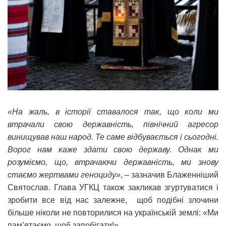
«На жаль, в історії ставалося так, що коли ми
втрачали свою державність, північний агресор
винищував наш народ. Те саме відбувається і сьогодні.
Ворог нам каже здати свою державу. Однак ми
розуміємо, що, втрачаючи державність, ми знову
стаємо жертвами геноциду»
, – зазначив Блаженніший
Святослав. Глава УГКЦ також закликав згуртуватися і
зробити все від нас залежне, щоб подібні злочини
більше ніколи не повторилися на українській землі: «Ми
пам’ятаємо, щоб запобігати!»