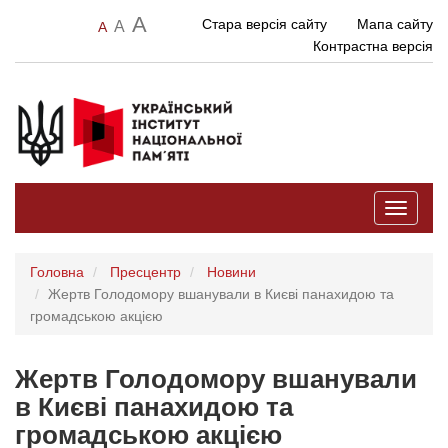
A
Стара версія сайту
Мапа сайту
A
A
Контрастна версія
Toggle
navigati
Головна
Пресцентр
Новини
Жертв Голодомору вшанували в Києві панахидою та
громадською акцією
Жертв Голодомору вшанували
в Києві панахидою та
громадською акцією