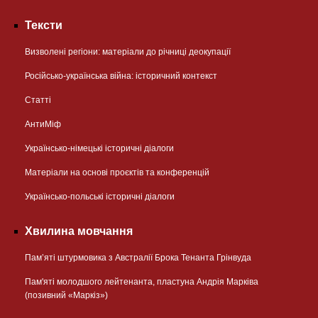
Тексти
Визволені регіони: матеріали до річниці деокупації
Російсько-українська війна: історичний контекст
Статті
АнтиМіф
Українсько-німецькі історичні діалоги
Матеріали на основі проєктів та конференцій
Українсько-польські історичні діалоги
Хвилина мовчання
Пам’яті штурмовика з Австралії Брока Тенанта Грінвуда
Пам'яті молодшого лейтенанта, пластуна Андрія Марківа
(позивний «Маркіз»)