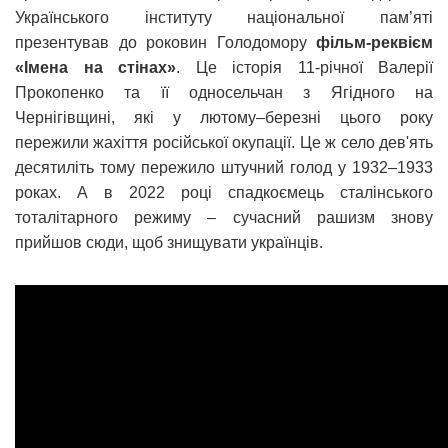
Українського інституту національної пам’яті
презентував до роковин Голодомору
фільм-реквієм
«Імена на стінах»
. Це історія 11-річної Валерії
Прокопенко та її односельчан з Ягідного на
Чернігівщині, які у лютому–березні цього року
пережили жахіття російської окупації. Це ж село дев'ять
десятиліть тому пережило штучний голод у 1932–1933
роках. А в 2022 році спадкоємець сталінського
тоталітарного режиму – сучасний рашизм знову
прийшов сюди, щоб знищувати українців.