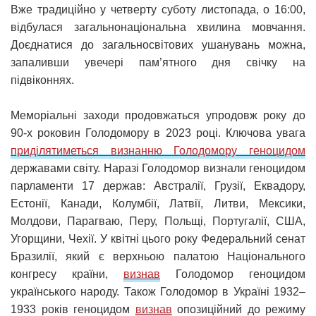
Вже традиційно у четверту суботу листопада, о 16:00,
відбулася загальнонаціональна хвилина мовчання.
Доєднатися до загальносвітових ушанувань можна,
запаливши увечері пам’ятного дня свічку на
підвіконнях.
Меморіальні заходи продовжаться упродовж року до
90-х роковин Голодомору в 2023 році. Ключова увага
приділятиметься визнанню Голодомору геноцидом
державами світу. Наразі Голодомор визнали геноцидом
парламенти 17 держав: Австралії, Грузії, Еквадору,
Естонії, Канади, Колумбії, Латвії, Литви, Мексики,
Молдови, Парагваю, Перу, Польщі, Португалії, США,
Угорщини, Чехії. У квітні цього року Федеральний сенат
Бразилії, який є верхньою палатою Національного
конгресу країни,
визнав
Голодомор геноцидом
українського народу. Також Голодомор в Україні 1932–
1933 років геноцидом
визнав
опозиційний до режиму