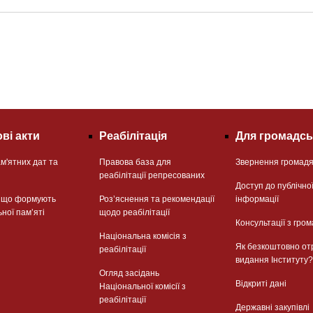
ві акти
Реабілітація
Для громадсь
м'ятних дат та
Правова база для
Звернення громад
реабілітації репресованих
Доступ до публічно
, що формують
Розʼяснення та рекомендації
інформації
ьної памʼяті
щодо реабілітації
Консультації з гром
Національна комісія з
Як безкоштовно от
реабілітації
видання Інституту?
Огляд засідань
Відкриті дані
Національної комісії з
реабілітації
Державні закупівлі