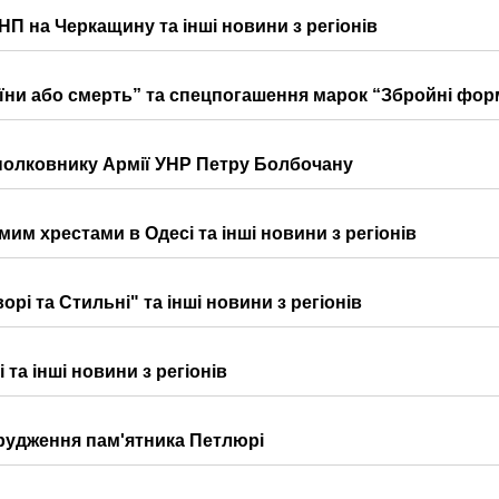
НП на Черкащину та інші новини з регіонів
аїни або смерть” та спецпогашення марок “Збройні форм
к полковнику Армії УНР Петру Болбочану
им хрестами в Одесі та інші новини з регіонів
рі та Стильні" та інші новини з регіонів
та інші новини з регіонів
рудження пам'ятника Петлюрі