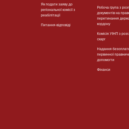
Як подати заяву до
Робоча група з роз
регіональної комісії з
документів на прав
реабілітації
перетинання держ
кордону
Питання-відповіді
Комісія УІНП з роз
скарг
Надання безоплат
первинної правнич
допомогти
Фінанси