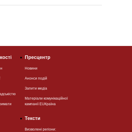
кості
Пресцентр
ян
Новини
ї
Анонси подій
Запити медіа
адськістю
Матеріали комунікаційної
римати
кампанії EUКраїна
Тексти
Визволені регіони: