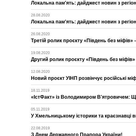
Локальна пам'ять: дайджест новин з регіон
28.08.2020
Локальна пам'ять: дайджест новин з регіон
26.08.2020
Третій ролик проєкту «Південь без міфів» 
19.08.2020
Другий ролик проєкту «Південь без міфів» 
12.08.2020
Новий проєкт УІНП розвінчує російські міф
18.11.2019
«ІстФакт» із Володимиром В’ятровичем: Щ
05.11.2019
У Хмельницькому історики та краєзнавці в
22.08.2019
З Днем Державного Прапора України!