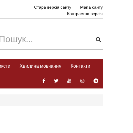
Стара версія сайту
Мапа сайту
Контрастна версія
ексти
Хвилина мовчання
Контакти