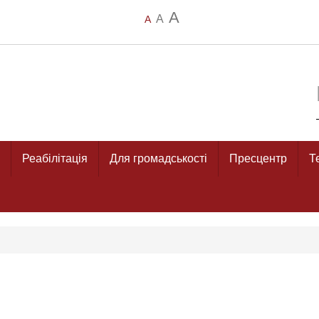
A
A
A
Реабілітація
Для громадськості
Пресцентр
Т