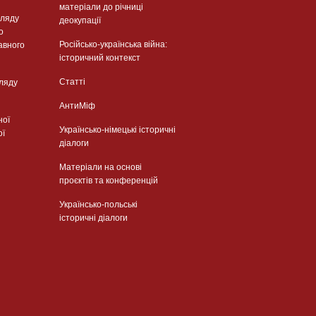
матеріали до річниці
гляду
деокупації
о
Російсько-українська війна:
авного
історичний контекст
Статті
гляду
АнтиМіф
ної
Українсько-німецькі історичні
ої
діалоги
Матеріали на основі
проєктів та конференцій
Українсько-польські
історичні діалоги