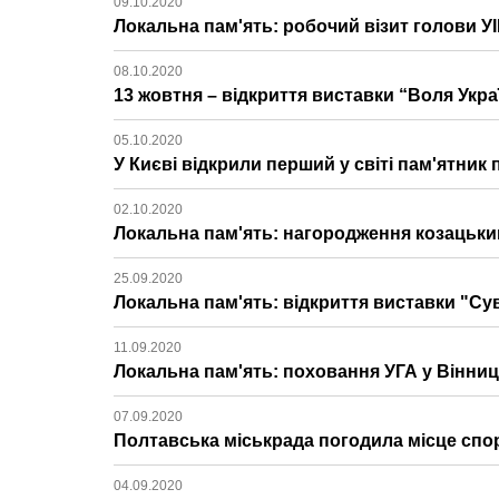
09.10.2020
Локальна пам'ять: робочий візит голови УІ
08.10.2020
13 жовтня – відкриття виставки “Воля Укр
05.10.2020
У Києві відкрили перший у світі пам'ятни
02.10.2020
Локальна пам'ять: нагородження козацьким
25.09.2020
Локальна пам'ять: відкриття виставки "Суво
11.09.2020
Локальна пам'ять: поховання УГА у Вінниці 
07.09.2020
Полтавська міськрада погодила місце спо
04.09.2020