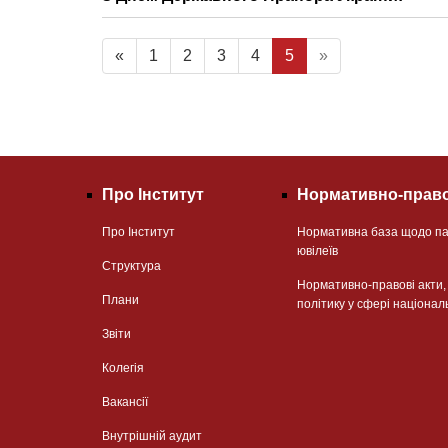
«
1
2
3
4
5
»
Про Інститут
Нормативно-право
Про Інститут
Нормативна база щодо па
ювілеїв
Структура
Нормативно-правові акти
Плани
політику у сфері націонал
Звіти
Колегія
Вакансії
Внутрішній аудит